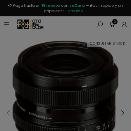
💳 Paga hasta en
18 meses
con
seQura
— ¡Fácil, rápido y sin
papeleos!
Más info →
0
CONSULTAR STOCK