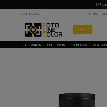
💳 Pag
CONTACTAR
Envío
Cam
Shop
FOTOGRAFÍA
OBJETIVOS
TRÍPODES
ACCESO