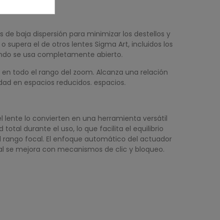
 de baja dispersión para minimizar los destellos y
supera el de otros lentes Sigma Art, incluidos los
uando se usa completamente abierto.
en todo el rango del zoom. Alcanza una relación
dad en espacios reducidos. espacios.
l lente lo convierten en una herramienta versátil
tal durante el uso, lo que facilita el equilibrio
l rango focal. El enfoque automático del actuador
ual se mejora con mecanismos de clic y bloqueo.