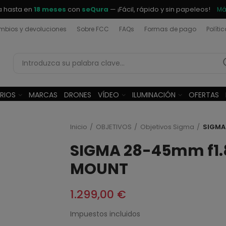
a hasta en
18 meses
con
seQura
— ¡Fácil, rápido y sin papeleos!
Má
bios y devoluciones
Sobre FCC
FAQs
Formas de pago
Políti
RIOS
MARCAS
DRONES
VÍDEO
ILUMINACIÓN
OFERTAS
Inicio
OBJETIVOS
Objetivos Sigma
SIGMA
SIGMA 28-45mm f1.8
MOUNT
1.299,00 €
Impuestos incluidos