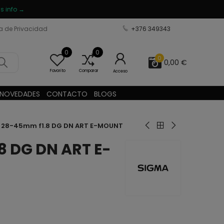
s info →
ca de Privacidad
+376 349343
0
0
0
0,00 €
Favorito
Comparar
Acceso
NOVEDADES
CONTACTO
BLOGS
 28-45mm f1.8 DG DN ART E-MOUNT
 DG DN ART E-