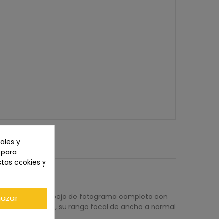
ales y
n para
stas cookies y
ra cámaras sin espejo de fotograma completo con
azar
aptos para video, su rango focal de ancho a normal