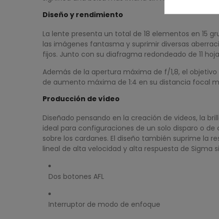
Diseño y rendimiento
La lente presenta un total de 18 elementos en 15 gr
las imágenes fantasma y suprimir diversas aberraci
fijos. Junto con su diafragma redondeado de 11 ho
Además de la apertura máxima de f/1,8, el objeti
de aumento máxima de 1:4 en su distancia focal má
Producción de vídeo
Diseñado pensando en la creación de videos, la bril
ideal para configuraciones de un solo disparo o de co
sobre los cardanes. El diseño también suprime la r
lineal de alta velocidad y alta respuesta de Sigma
Dos botones AFL
Interruptor de modo de enfoque