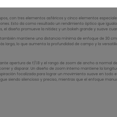
upos, con tres elementos asféricos y cinco elementos especiales
ones. Esto da como resultado un rendimiento óptico que iguala o 
jas, el diseño promueve la nitidez y un bokeh grande y suave c
vo también mantiene una distancia mínima de enfoque de 30 cm 
s larga, lo que aumenta la profundidad de campo y la versatili
lante apertura de f/1.8 y el rango de zoom de ancho a normal de
rrer y disparar. Un diseño de zoom interno mantiene la longitud to
espiración focalizada para lograr un movimiento suave en todo e
 sigue siendo silencioso y preciso, mientras que el enfoque man