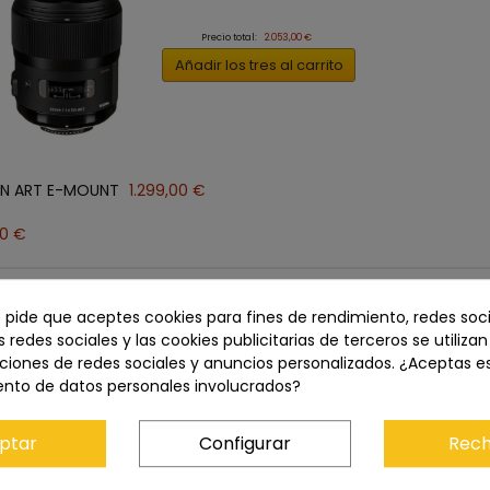
Precio total:
2.053,00 €
Añadir los tres al carrito
DN ART E-MOUNT
1.299,00 €
0 €
e pide que aceptes cookies para fines de rendimiento, redes soci
Descripción
Características del producto
s redes sociales y las cookies publicitarias de terceros se utiliza
ciones de redes sociales y anuncios personalizados. ¿Aceptas e
ento de datos personales involucrados?
 del mundo
t 28-45 mm f/1.8 DG DN, el primer objetivo zoom del mundo pa
ptar
Configurar
Rech
n un rendimiento óptico excelente y un diseño y funcionalidad 
alidad de imagen.