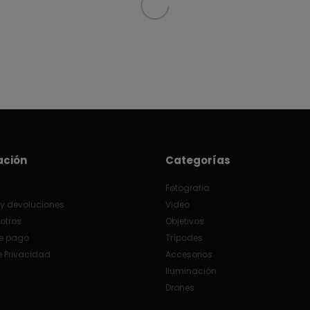
ación
Categorías
Fotografia
y devoluciones
Video
otros
Objetivos
e pago
Trípodes
e Privacidad
Accesorios
Iluminación
Drones