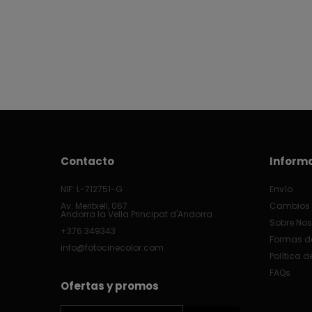
Contacto
Inform
NIF: L-712751-G
Envío
Av. Meritxell, 067
Cambios 
Andorra la Vella Principat d'Andorra
Sobre Nos
+376 349343
Formas d
info@fotocinecolor.com
Política d
FAQs
Ofertas y promos