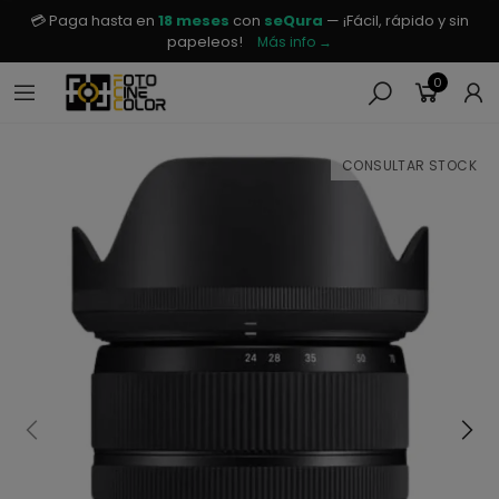
💳 Paga hasta en
18 meses
con
seQura
— ¡Fácil, rápido y sin
papeleos!
Más info →
0
CONSULTAR STOCK