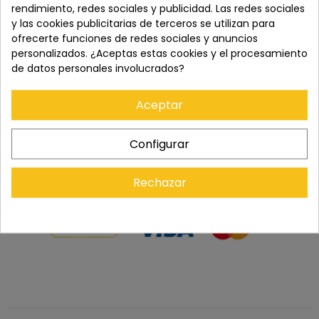
Paga con tranquilidad en nuestro TPV virtual 100%
rendimiento, redes sociales y publicidad. Las redes sociales
seguro.
y las cookies publicitarias de terceros se utilizan para
ofrecerte funciones de redes sociales y anuncios
personalizados. ¿Aceptas estas cookies y el procesamiento
Los pedidos se entregan en un plazo de 5 a 7 días
de datos personales involucrados?
laborables.
Aceptar
Recuerda que tienes 15 días, desde la recepción
del pedido, para solicitar la devolución.
Configurar
Rechazar