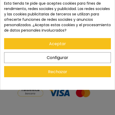
Esta tienda te pide que aceptes cookies para fines de
rendimiento, redes sociales y publicidad. Las redes sociales
Paga con tranquilidad en nuestro TPV virtual 100%
y las cookies publicitarias de terceros se utilizan para
seguro.
ofrecerte funciones de redes sociales y anuncios
personalizados. ¿Aceptas estas cookies y el procesamiento
de datos personales involucrados?
Los pedidos se entregan en un plazo de 5 a 7 días
laborables.
Aceptar
Recuerda que tienes 15 días, desde la recepción
Configurar
del pedido, para solicitar la devolución.
Rechazar