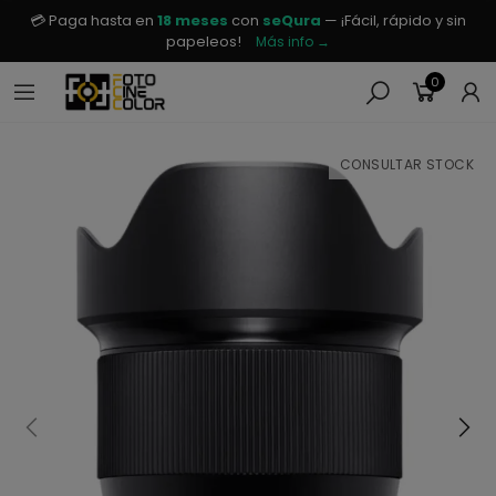
💳 Paga hasta en
18 meses
con
seQura
— ¡Fácil, rápido y sin
papeleos!
Más info →
0
CONSULTAR STOCK