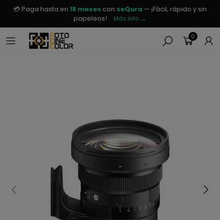
💳 Paga hasta en
18 meses
con
seQura
— ¡Fácil, rápido y sin
papeleos!
Más info →
0