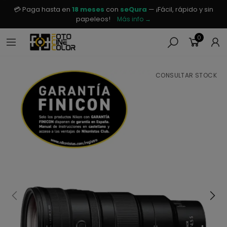
💳 Paga hasta en
18 meses
con
seQura
— ¡Fácil, rápido y sin
papeleos!
Más info →
0
CONSULTAR STOCK