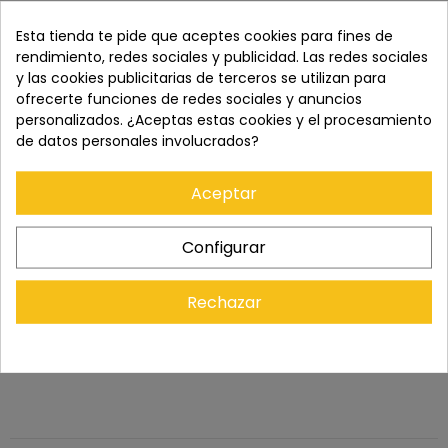
Paga con tranquilidad en nuestro TPV virtual 100%
seguro.
Esta tienda te pide que aceptes cookies para fines de
rendimiento, redes sociales y publicidad. Las redes sociales
y las cookies publicitarias de terceros se utilizan para
Los pedidos se entregan en un plazo de 5 a 7 días
ofrecerte funciones de redes sociales y anuncios
laborables.
personalizados. ¿Aceptas estas cookies y el procesamiento
de datos personales involucrados?
Recuerda que tienes 15 días, desde la recepción
Aceptar
del pedido, para solicitar la devolución.
Configurar
Rechazar