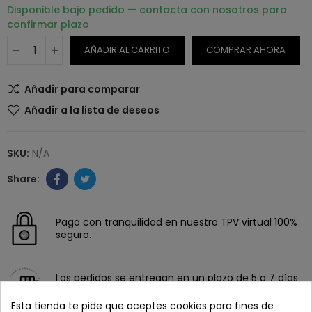
Disponible bajo pedido — contacta con nosotros para
confirmar plazo
AÑADIR AL CARRITO
COMPRAR AHORA
Añadir para comparar
Añadir a la lista de deseos
SKU:
N/A
Paga con tranquilidad en nuestro TPV virtual 100%
seguro.
Los pedidos se entregan en un plazo de 5 a 7 días
laborables.
Esta tienda te pide que aceptes cookies para fines de