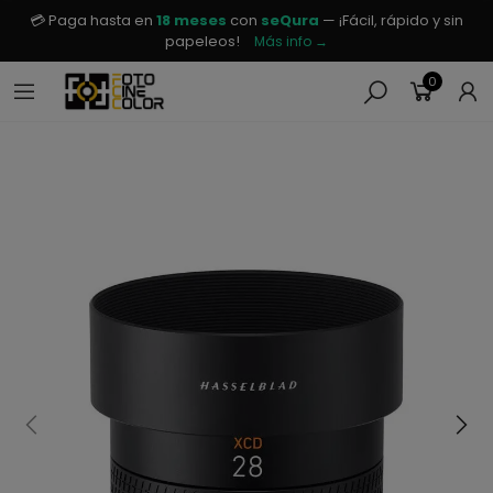
💳 Paga hasta en
18 meses
con
seQura
— ¡Fácil, rápido y sin
papeleos!
Más info →
0