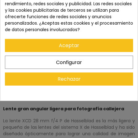
rendimiento, redes sociales y publicidad. Las redes sociales
Recuerda que tienes 15 días, desde la recepción
y las cookies publicitarias de terceros se utilizan para
del pedido, para solicitar la devolución.
ofrecerte funciones de redes sociales y anuncios
personalizados. ¿Aceptas estas cookies y el procesamiento
de datos personales involucrados?
Aceptar
Configurar
Rechazar
DESCRIPCIÓN
Lente gran angular ligera para fotografía callejera
La lente XCD 28 mm f/4 P de Hasselblad es la más ligera y
pequeña de las lentes del sistema X de Hasselblad y ha sido
diseñada ópticamente para lograr una calidad de imagen