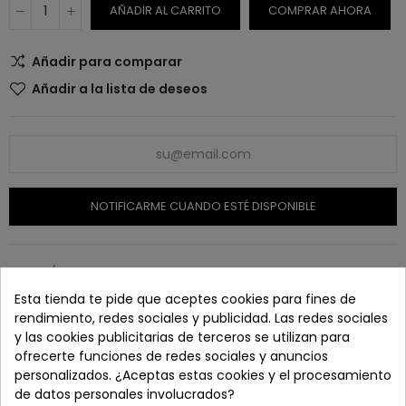
AÑADIR AL CARRITO
COMPRAR AHORA
Añadir para comparar
Añadir a la lista de deseos
NOTIFICARME CUANDO ESTÉ DISPONIBLE
SKU:
N/A
Esta tienda te pide que aceptes cookies para fines de
rendimiento, redes sociales y publicidad. Las redes sociales
y las cookies publicitarias de terceros se utilizan para
ofrecerte funciones de redes sociales y anuncios
Paga con tranquilidad en nuestro TPV virtual 100%
personalizados. ¿Aceptas estas cookies y el procesamiento
seguro.
de datos personales involucrados?