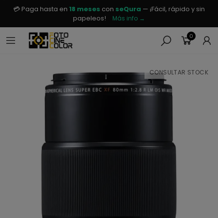
💳 Paga hasta en
18 meses
con
seQura
— ¡Fácil, rápido y sin
papeleos!
Más info →
0
CONSULTAR STOCK