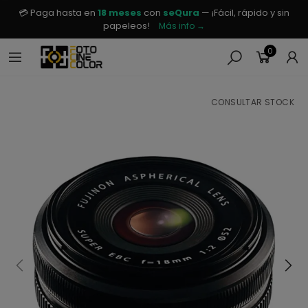
💳 Paga hasta en
18 meses
con
seQura
— ¡Fácil, rápido y sin
papeleos!
Más info →
0
CONSULTAR STOCK