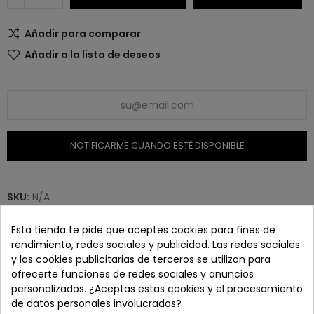
Añadir para comparar
Añadir a la lista de deseos
NOTIFICARME CUANDO ESTÉ DISPONIBLE
SKU:
N/A
Esta tienda te pide que aceptes cookies para fines de
rendimiento, redes sociales y publicidad. Las redes sociales
y las cookies publicitarias de terceros se utilizan para
Paga con tranquilidad en nuestro TPV virtual 100%
ofrecerte funciones de redes sociales y anuncios
seguro.
personalizados. ¿Aceptas estas cookies y el procesamiento
de datos personales involucrados?