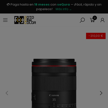
💳 Paga hasta en
18 meses
con
seQura
— ¡Fácil, rápido y sin
papeleos!
Más info →
0
-210,00 €