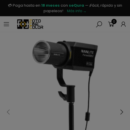
💳 Paga hasta en
18 meses
con
seQura
— ¡Fácil, rápido y sin
papeleos!
Más info →
0