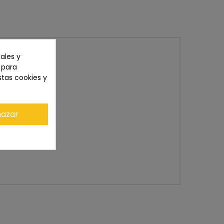
ales y
n para
stas cookies y
azar