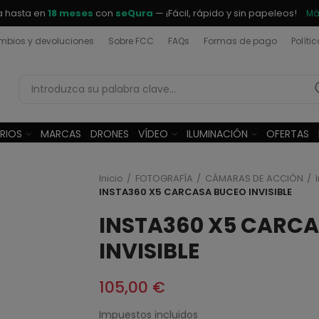
a hasta en
18 meses
con
seQura
— ¡Fácil, rápido y sin papeleos!
Má
bios y devoluciones
Sobre FCC
FAQs
Formas de pago
Políti
RIOS
MARCAS
DRONES
VÍDEO
ILUMINACIÓN
OFERTAS
Inicio
FOTOGRAFÍA
CÁMARAS DE ACCIÓN
INSTA360 X5 CARCASA BUCEO INVISIBLE
INSTA360 X5 CARC
INVISIBLE
105,00 €
Impuestos incluidos