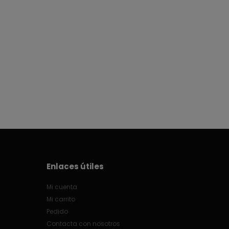
Enlaces útiles
Mi cuenta
Mi carrito
Pedido
Contacta con nosotros