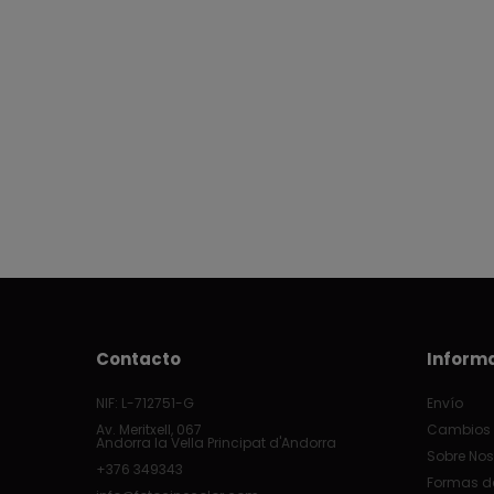
Contacto
Inform
NIF: L-712751-G
Envío
Av. Meritxell, 067
Cambios 
Andorra la Vella Principat d'Andorra
Sobre Nos
+376 349343
Formas d