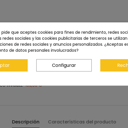
e pide que aceptes cookies para fines de rendimiento, redes soci
s redes sociales y las cookies publicitarias de terceros se utiliza
ciones de redes sociales y anuncios personalizados. ¿Aceptas e
Precio total:
1.204,80 €
ento de datos personales involucrados?
Añadir los tres al carrito
ptar
Configurar
Rech
O INVISIBLE
105,00 €
Descripción
Características del producto