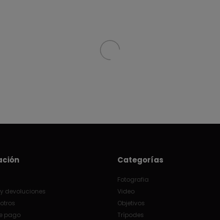
ación
Categorías
Fotografia
y devoluciones
Video
otros
Objetivos
e pago
Trípodes