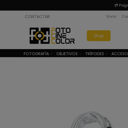
💳 Pag
CONTACTAR
Envío
Cam
Shop
FOTOGRAFÍA
OBJETIVOS
TRÍPODES
ACCESO