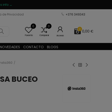
s info →
ca de Privacidad
+376 349343
0
0
0
0,00 €
Favorito
Comparar
Acceso
NOVEDADES
CONTACTO
BLOGS
Insta360
ASA BUCEO