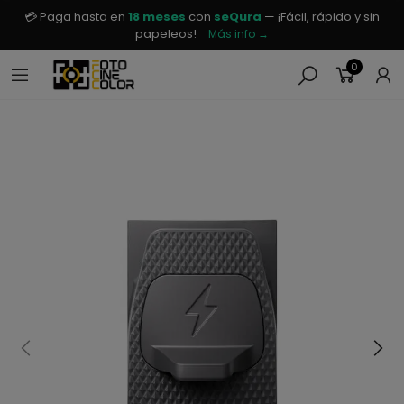
💳 Paga hasta en
18 meses
con
seQura
— ¡Fácil, rápido y sin
papeleos!
Más info →
0