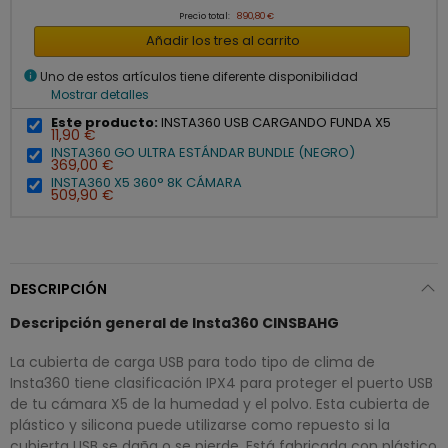
Precio total:
890,80 €
Añadir los tres al carrito
info
Uno de estos artículos tiene diferente disponibilidad
Mostrar detalles
Este producto:
INSTA360 USB CARGANDO FUNDA X5
11,90 €
INSTA360 GO ULTRA ESTÁNDAR BUNDLE (NEGRO)
369,00 €
INSTA360 X5 360° 8K CÁMARA
509,90 €
DESCRIPCIÓN
Descripción general de Insta360 CINSBAHG
La cubierta de carga USB para todo tipo de clima de
Insta360 tiene clasificación IPX4 para proteger el puerto USB
de tu cámara X5 de la humedad y el polvo. Esta cubierta de
plástico y silicona puede utilizarse como repuesto si la
cubierta USB se daña o se pierde. Está fabricada con plástico