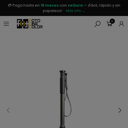
💳 Paga hasta en
18 meses
con
seQura
— ¡Fácil, rápido y sin
papeleos!
Más info →
0