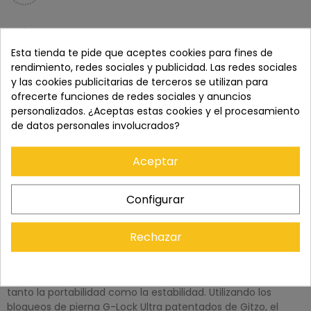
Recuerda que tienes 15 días, desde la recepción
del pedido, para solicitar la devolución.
Esta tienda te pide que aceptes cookies para fines de
rendimiento, redes sociales y publicidad. Las redes sociales
y las cookies publicitarias de terceros se utilizan para
ofrecerte funciones de redes sociales y anuncios
personalizados. ¿Aceptas estas cookies y el procesamiento
de datos personales involucrados?
Aceptar
Configurar
Rechazar
DESCRIPCIÓN
El monopié GM2542 Serie 2 de Gitzo es un soporte de fibra
de carbono delgado y liviano diseñado teniendo en cuenta
tanto la portabilidad como la estabilidad. Utilizando los
bloqueos de pierna G-Lock Ultra patentados de Gitzo, el