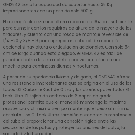
GM2542 tiene la capacidad de soportar hasta 35 Kg
impresionantes con un peso de solo 500 g.
El monopié alcanza una altura máxima de 164 cm, suficiente
para cumplir con los requisitos de altura de la mayoría de los
tiradores, y cuenta con una rosca de montaje reversible de
1/4"-20 y 3/8"-16 para agregar un cabezal de monopié
opcional si hay altura o articulación adicionales. Con solo 54
cm de largo cuando está plegado, el GM2542 es fácil de
guardar dentro de una maleta para viajar o atarlo a una
mochila para caminatas diurnas y nocturnas.
A pesar de su apariencia liviana y delgada, el GM2542 ofrece
una resistencia impresionante que se origina en el uso de los
tubos 6X Carbon eXact de Gitzo y los diseños patentados G-
Lock Ultra. El tejido de carbono de 6 capas de grado
profesional permite que el monopié mantenga la máxima
resistencia y al mismo tiempo mantenga el peso al mínimo
absoluto. Los G-Lock Ultras también aumentan la resistencia
del tubo al proporcionar una conexión rígida entre las
secciones de las patas y proteger las uniones del polvo, la
suciedad y la humedad.