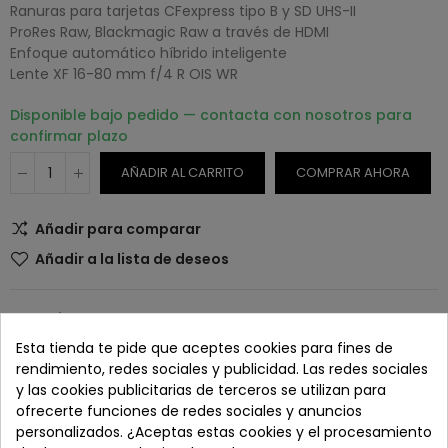
Ranuras para tarjetas CFexpress tipo B y SD UHS-II
ProRes Raw, Blackmagic Raw a través de HDMI
Enfoque automático híbrido inteligente
Lente XF 16-80 mm f/4 R OIS WR
Disponible bajo pedido — contacta con nosotros para
confirmar plazo
AÑADIR AL CARRITO
COMPRAR AHORA
Añadir para comparar
Añadir a la lista de deseos
SKU:
N/A
Esta tienda te pide que aceptes cookies para fines de
rendimiento, redes sociales y publicidad. Las redes sociales
y las cookies publicitarias de terceros se utilizan para
ofrecerte funciones de redes sociales y anuncios
Paga con tranquilidad en nuestro TPV virtual 100%
personalizados. ¿Aceptas estas cookies y el procesamiento
seguro.