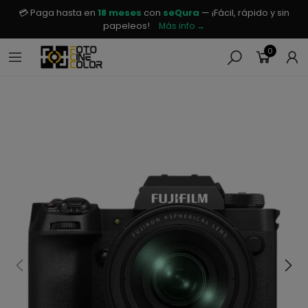
💳 Paga hasta en
18 meses
con
seQura
— ¡Fácil, rápido y sin
papeleos!
Más info →
0