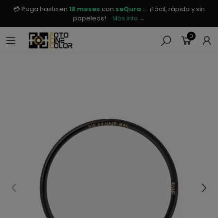
💳 Paga hasta en
18 meses
con
seQura
— ¡Fácil, rápido y sin
papeleos!
Más info →
0