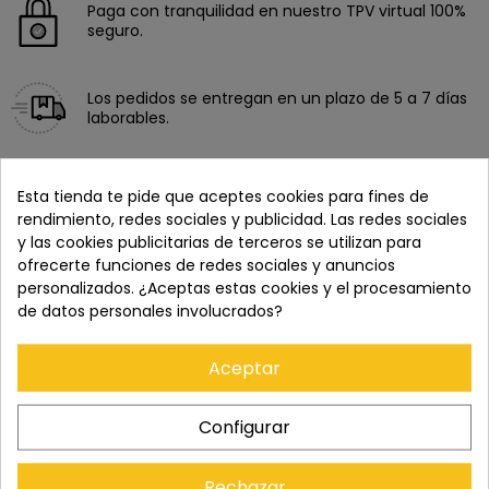
Paga con tranquilidad en nuestro TPV virtual 100%
seguro.
Los pedidos se entregan en un plazo de 5 a 7 días
laborables.
Recuerda que tienes 15 días, desde la recepción
Esta tienda te pide que aceptes cookies para fines de
del pedido, para solicitar la devolución.
rendimiento, redes sociales y publicidad. Las redes sociales
y las cookies publicitarias de terceros se utilizan para
ofrecerte funciones de redes sociales y anuncios
personalizados. ¿Aceptas estas cookies y el procesamiento
de datos personales involucrados?
Aceptar
Configurar
Cómpralo con
Rechazar