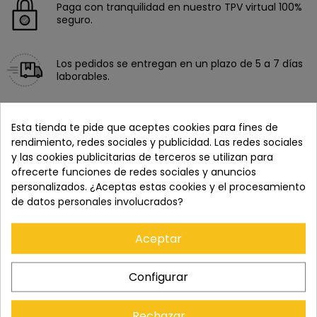
Paga con tranquilidad en nuestro TPV virtual 100%
seguro.
Los pedidos se entregan en un plazo de 5 a 7 días
laborables.
Recuerda que tienes 15 días, desde la recepción
Esta tienda te pide que aceptes cookies para fines de
del pedido, para solicitar la devolución.
rendimiento, redes sociales y publicidad. Las redes sociales
y las cookies publicitarias de terceros se utilizan para
ofrecerte funciones de redes sociales y anuncios
personalizados. ¿Aceptas estas cookies y el procesamiento
de datos personales involucrados?
Aceptar
Configurar
Cómpralo con
Rechazar