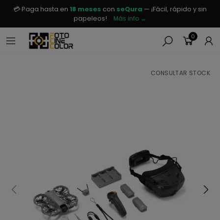
💳 Paga hasta en
18 meses
con
seQura
— ¡Fácil, rápido y sin
papeleos!
Más info →
0
CONSULTAR STOCK