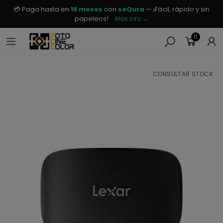
💳 Paga hasta en
18 meses
con
seQura
— ¡Fácil, rápido y sin
papeleos!
Más info →
0
CONSULTAR STOCK