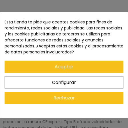
Esta tienda te pide que aceptes cookies para fines de
rendimiento, redes sociales y publicidad. Las redes sociales
y las cookies publicitarias de terceros se utilizan para
ofrecerte funciones de redes sociales y anuncios
personalizados. ¿Aceptas estas cookies y el procesamiento
de datos personales involucrados?
DESCRIPCIÓN
Aceptar
Descripción general del Lexar LRW520U-RNBNG
Descargue datos simultáneamente desde dos tarjetas con
Configurar
el lector de tarjetas profesional CFexpress Tipo B/SD USB 3.2
Gen 2 de Lexar. Equipado con una ranura dedicada para
Rechazar
tarjetas CFexpress Tipo B y una ranura dedicada para
tarjetas SDXC UHS-II, este lector utiliza el estándar USB-C 3.2
Gen 2 de 10 Gb/s para que los usuarios puedan descargar
rápidamente imágenes de alta calidad y vídeo 8K sin
procesar. La ranura CFexpress Tipo B ofrece velocidades de
lectura secuencial de hasta 1050 MB/s y de escritura