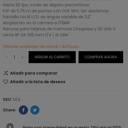
Hasta 30 fps, modo de disparo precontinuo
EVF de 5,76 m de puntos con OVF Sim. Ver asistencia
Pantalla táctil LCD de ángulo variable de 3,2"
Ampliación en la cámara a 179MP
Ranuras para tarjetas de memoria CFexpress y SD UHS-II
Lente RF 24-105 mm f/4 L IS USM
Últimas unidades en stock
1 Artículo
AÑADIR AL CARRITO
COMPRAR AHORA
Añadir para comparar
Añadir a la lista de deseos
SKU:
N/A
Paga con tranquilidad en nuestro TPV virtual 100%