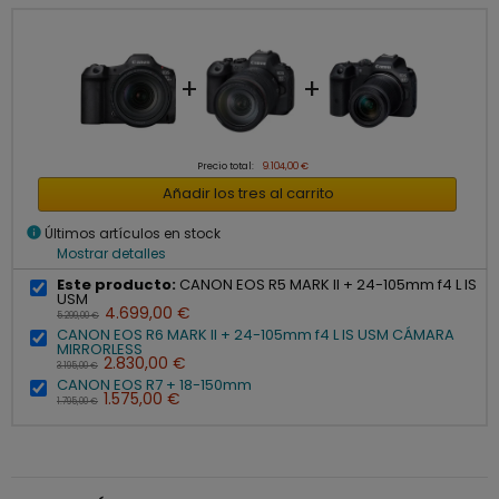
+
+
Precio total:
9.104,00 €
Añadir los tres al carrito
info
Últimos artículos en stock
Mostrar detalles
Este producto:
CANON EOS R5 MARK II + 24-105mm f4 L IS
USM
4.699,00 €
5.299,00 €
CANON EOS R6 MARK II + 24-105mm f4 L IS USM CÁMARA
MIRRORLESS
2.830,00 €
3.195,00 €
CANON EOS R7 + 18-150mm
1.575,00 €
1.795,00 €