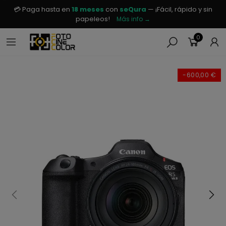
💳 Paga hasta en
18 meses
con
seQura
— ¡Fácil, rápido y sin
papeleos!
Más info →
0
-600,00 €