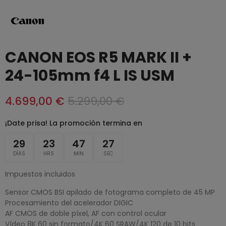
CANON EOS R5 MARK II +
24-105mm f4 L IS USM
4.699,00 €
5.299,00 €
¡Date prisa! La promoción termina en
29
23
47
27
DÍAS
HRS
MIN
SEC
Impuestos incluidos
Sensor CMOS BSI apilado de fotograma completo de 45 MP
Procesamiento del acelerador DIGIC
AF CMOS de doble píxel, AF con control ocular
Vídeo 8K 60 sin formato/4K 60 SRAW/4K 120 de 10 bits