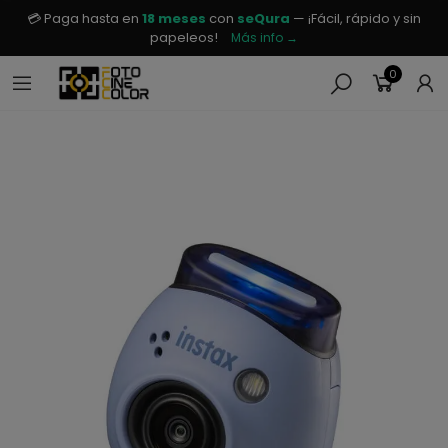
💳 Paga hasta en
18 meses
con
seQura
— ¡Fácil, rápido y sin
papeleos!
Más info →
0