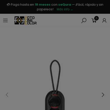
💳 Paga hasta en
18 meses
con
seQura
— ¡Fácil, rápido y sin
papeleos!
Más info →
0