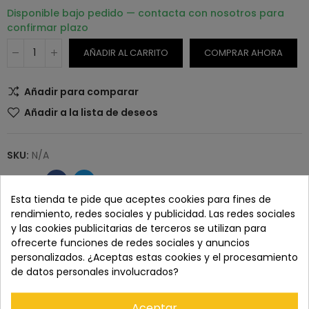
Disponible bajo pedido — contacta con nosotros para
confirmar plazo
AÑADIR AL CARRITO
COMPRAR AHORA
Añadir para comparar
Añadir a la lista de deseos
SKU:
N/A
Esta tienda te pide que aceptes cookies para fines de
rendimiento, redes sociales y publicidad. Las redes sociales
Paga con tranquilidad en nuestro TPV virtual 100%
y las cookies publicitarias de terceros se utilizan para
seguro.
ofrecerte funciones de redes sociales y anuncios
personalizados. ¿Aceptas estas cookies y el procesamiento
de datos personales involucrados?
Los pedidos se entregan en un plazo de 5 a 7 días
laborables.
Aceptar