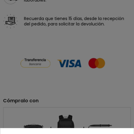
laborables.
Recuerda que tienes 15 días, desde la recepción
del pedido, para solicitar la devolución.
Cómpralo con
+
+