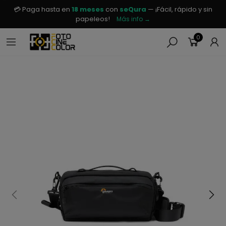
💳 Paga hasta en
18 meses
con
seQura
— ¡Fácil, rápido y sin
papeleos!
Más info →
0