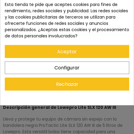
Esta tienda te pide que aceptes cookies para fines de
rendimiento, redes sociales y publicidad. Las redes sociales
Precio total:
467,90 €
y las cookies publicitarias de terceros se utilizan para
Añadir los tres al carrito
ofrecerte funciones de redes sociales y anuncios
personalizados. ¿Aceptas estas cookies y el procesamiento
info
Uno de estos artículos tiene diferente disponibilidad
de datos personales involucrados?
Mostrar detalles
Este producto:
LOWEPRO PROTÁCTICA LITE SLX 120 AW III
Aceptar
129,00 €
LOWEPRO PRO TACTIC 350 AW II
269,00 €
PEAK DESIGN SLIDE V2 (NEGRO)
Configurar
69,90 €
Rechazar
DESCRIPCIÓN
Descripción general de Lowepro Lite SLX 120 AW III
Lleva y protege tu equipo de cámara sin espejo con la
bandolera negra ProTactic Lite SLX 120 AW III de 5 litros de
Lowepro. Esta versátil bolsa tiene capacidad para una