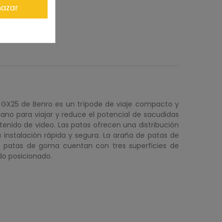
azar
a GX25 de Benro es un trípode de viaje compacto y
viano para viajar y reduce el potencial de sacudidas
nido de video. Las patas ofrecen una distribución
 instalación rápida y segura. La araña de patas de
as patas de goma cuentan con tres superficies de
do posicionado.