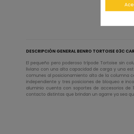
Ace
DESCRIPCIÓN GENERAL BENRO TORTOISE 03C CA
El pequeño pero poderoso trípode Tortoise sin co
liviano con una alta capacidad de carga y una estab
comunes al posicionamiento alto de la columna ce
independiente y tres posiciones de bloqueo e inco
aluminio cuenta con soportes de accesorios de 1
contacto distintas que brindan un agarre ya sea qu