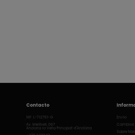
Contacto
Inform
NIF: L-712751-G
Envío
Av. Meritxell, 067
Cambios 
Andorra la Vella Principat d'Andorra
Sobre Nos