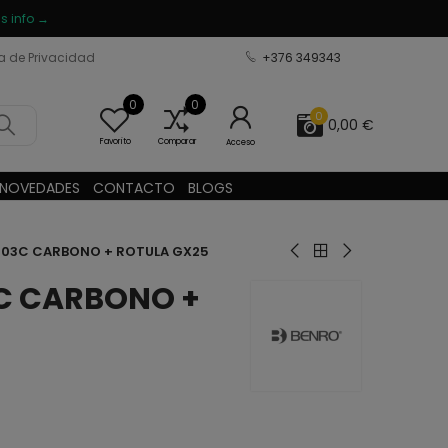
s info →
ca de Privacidad
+376 349343
0
0
0
0,00 €
Favorito
Comparar
Acceso
NOVEDADES
CONTACTO
BLOGS
 03C CARBONO + ROTULA GX25
3C CARBONO +