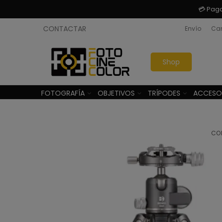
💳 Pag
CONTACTAR
Envío
Cam
Shop
FOTOGRAFÍA
OBJETIVOS
TRÍPODES
ACCESO
CO