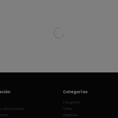
ación
Categorías
Fotografia
y devoluciones
Video
otros
Objetivos