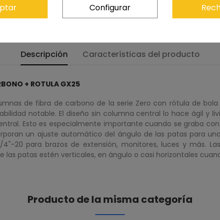
ptar
Configurar
Rech
Descripción
Características del producto
RBONO + ROTULA GX25
lumnas de fibra de carbono de la serie Zero con rótula de bol
ilidad notable. El diseño sin columna central lo hace ágil y li
ntral. Esto es especialmente importante cuando se graba conte
rporan un ajuste automático del ángulo de las patas para una
/4"-20 para brazos de extensión, monitores, luces y más. L
e las patas estén verticales, en ángulo o casi horizontales cuan
Producto de la misma categoría