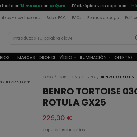
a hasta en
18 meses
con
seQura
— ¡Fácil, rápido y sin papeleos!
Má
bios y devoluciones
Sobre FCC
FAQs
Formas de pago
Políti
RIOS
MARCAS
DRONES
VÍDEO
ILUMINACIÓN
OFERTAS
Inicio
TRÍPODES
BENRO
BENRO TORTOISE
NSULTAR STOCK
BENRO TORTOISE 0
ROTULA GX25
229,00 €
Impuestos incluidos