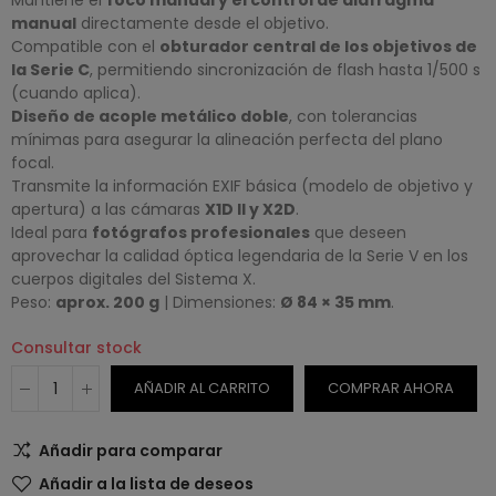
Mantiene el
foco manual y el control de diafragma
manual
directamente desde el objetivo.
Compatible con el
obturador central de los objetivos de
la Serie C
, permitiendo sincronización de flash hasta 1/500 s
(cuando aplica).
Diseño de acople metálico doble
, con tolerancias
mínimas para asegurar la alineación perfecta del plano
focal.
Transmite la información EXIF básica (modelo de objetivo y
apertura) a las cámaras
X1D II y X2D
.
Ideal para
fotógrafos profesionales
que deseen
aprovechar la calidad óptica legendaria de la Serie V en los
cuerpos digitales del Sistema X.
Peso:
aprox. 200 g
| Dimensiones:
Ø 84 × 35 mm
.
Consultar stock
AÑADIR AL CARRITO
COMPRAR AHORA
Añadir para comparar
Añadir a la lista de deseos