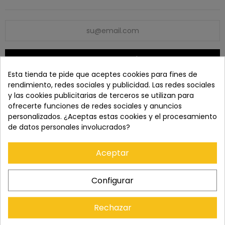
NOTIFICARME CUANDO ESTÉ DISPONIBLE
Esta tienda te pide que aceptes cookies para fines de
rendimiento, redes sociales y publicidad. Las redes sociales
y las cookies publicitarias de terceros se utilizan para
SKU:
N/A
ofrecerte funciones de redes sociales y anuncios
personalizados. ¿Aceptas estas cookies y el procesamiento
de datos personales involucrados?
Paga con tranquilidad en nuestro TPV virtual 100%
Aceptar
seguro.
Configurar
Los pedidos se entregan en un plazo de 5 a 7 días
laborables.
Rechazar