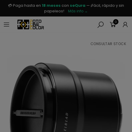
💳 Paga hasta en
18 meses
con
seQura
— ¡Fácil, rápido y sin
papeleos!
Más info →
0
CONSULTAR STOCK