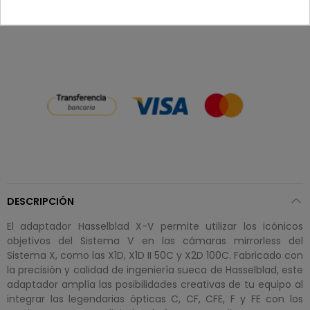
Recuerda que tienes 15 días, desde la recepción
del pedido, para solicitar la devolución.
DESCRIPCIÓN
El adaptador Hasselblad X-V permite utilizar los icónicos
objetivos del Sistema V en las cámaras mirrorless del
Sistema X, como las X1D, X1D II 50C y X2D 100C. Fabricado con
la precisión y calidad de ingeniería sueca de Hasselblad, este
adaptador amplía las posibilidades creativas de tu equipo al
integrar las legendarias ópticas C, CF, CFE, F y FE con los