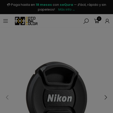
💳 Paga hasta en
18 meses
con
seQura
— ¡Fácil, rápido y sin
papeleos!
Más info →
0