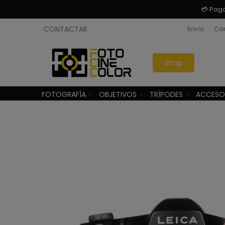
💳 Pag
CONTACTAR
Envío
Cam
Shop
FOTOGRAFÍA
OBJETIVOS
TRÍPODES
ACCESO