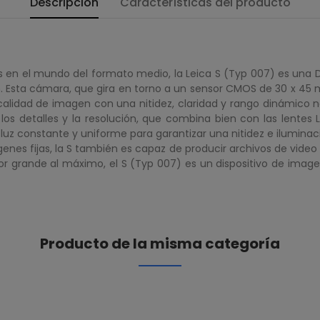
Descripción
Características del producto
cos en el mundo del formato medio, la Leica S (Typ 007) es un
ón. Esta cámara, que gira en torno a un sensor CMOS de 30 x 
calidad de imagen con una nitidez, claridad y rango dinámico no
os detalles y la resolución, que combina bien con las lentes 
 luz constante y uniforme para garantizar una nitidez e iluminac
enes fijas, la S también es capaz de producir archivos de video
sor grande al máximo, el S (Typ 007) es un dispositivo de imag
Producto de la misma categoría