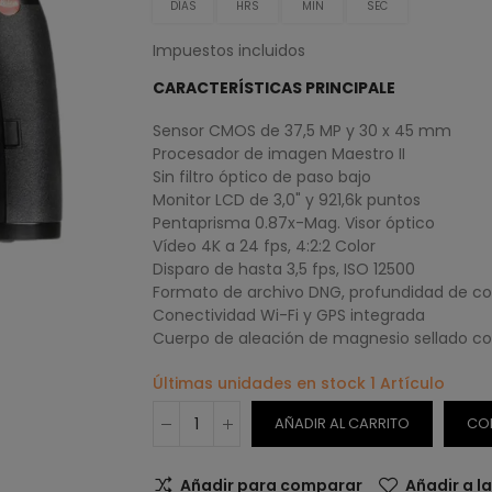
DÍAS
HRS
MIN
SEC
Impuestos incluidos
CARACTERÍSTICAS PRINCIPALE
Sensor CMOS de 37,5 MP y 30 x 45 mm
Procesador de imagen Maestro II
Sin filtro óptico de paso bajo
Monitor LCD de 3,0" y 921,6k puntos
Pentaprisma 0.87x-Mag. Visor óptico
Vídeo 4K a 24 fps, 4:2:2 Color
Disparo de hasta 3,5 fps, ISO 12500
Formato de archivo DNG, profundidad de colo
Conectividad Wi-Fi y GPS integrada
Cuerpo de aleación de magnesio sellado co
Últimas unidades en stock
1 Artículo
AÑADIR AL CARRITO
CO
Añadir para comparar
Añadir a l