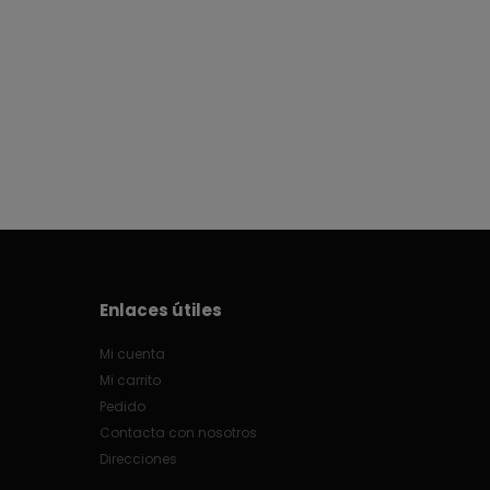
Enlaces útiles
Mi cuenta
Mi carrito
Pedido
Contacta con nosotros
Direcciones