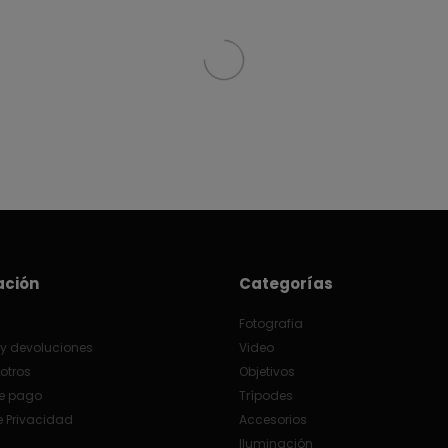
ación
Categorías
Fotografia
y devoluciones
Video
otros
Objetivos
e pago
Trípodes
e Privacidad
Accesorios
Iluminación