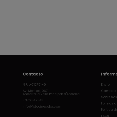
Contacto
Inform
NIF: L-712751-G
Envío
Av. Meritxell, 067
Cambios 
Andorra la Vella Principat d'Andorra
Sobre Nos
+376 349343
Formas d
info@fotocinecolor.com
Política d
FAQs