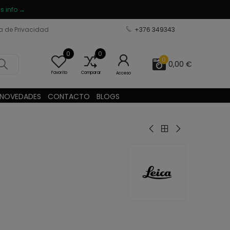
s info →
ca de Privacidad
+376 349343
0
0
0
0,00 €
Favorito
Comparar
Acceso
NOVEDADES
CONTACTO
BLOGS