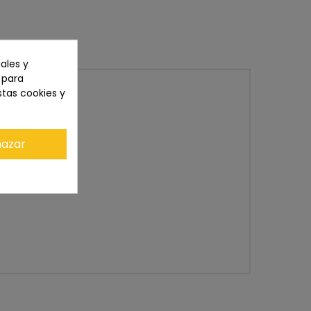
ales y
n para
stas cookies y
azar