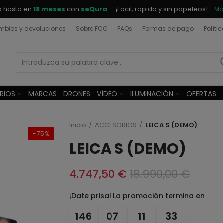
a hasta en
18 meses
con
seQura
— ¡Fácil, rápido y sin papeleos!
Má
bios y devoluciones
Sobre FCC
FAQs
Formas de pago
Políti
RIOS
MARCAS
DRONES
VÍDEO
ILUMINACIÓN
OFERTAS
Inicio
ACCESORIOS
LEICA S (DEMO)
-75%
LEICA S (DEMO)
4.747,50 €
18.990,00 €
¡Date prisa! La promoción termina en
146
07
11
32