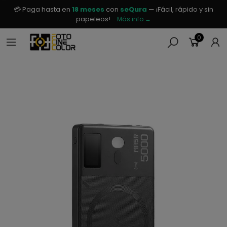
💳 Paga hasta en
18 meses
con
seQura
— ¡Fácil, rápido y sin
papeleos!
Más info →
0