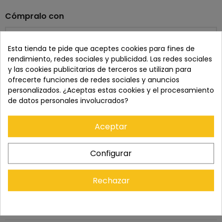
Cómpralo con
Esta tienda te pide que aceptes cookies para fines de
rendimiento, redes sociales y publicidad. Las redes sociales
+
+
y las cookies publicitarias de terceros se utilizan para
ofrecerte funciones de redes sociales y anuncios
personalizados. ¿Aceptas estas cookies y el procesamiento
Precio total:
707,80 €
de datos personales involucrados?
Añadir los tres al carrito
Aceptar
info
Últimos artículos en stock
Mostrar detalles
Este producto:
GODOX MA5R RGB LUZ LED BATERIA
Configurar
52,90 €
SEKONIC SPEEDMASTER PRO L-858 D
625,00 €
Rechazar
GOPRO KARMA ARNÉS PARA HERO4
29,90 €