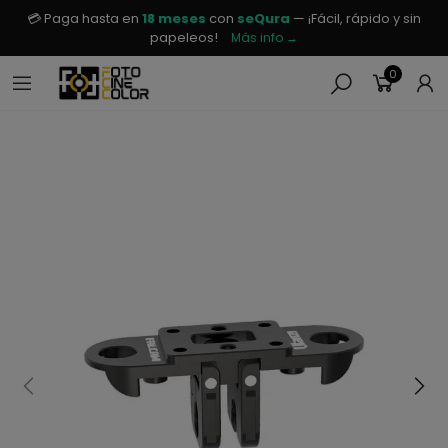
💳 Paga hasta en
18 meses
con
seQura
— ¡Fácil, rápido y sin
papeleos!
Más info →
0