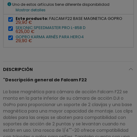
info
Uno de estos artículos tiene diferente disponibilidad
Mostrar detalles
Este producto:
FALCAM F22 BASE MAGNETICA GOPRO
29,90 €
SEKONIC SPEEDMASTER PRO L-858 D
625,00 €
GOPRO KARMA ARNÉS PARA HERO4
29,90 €
DESCRIPCIÓN
"Descripción general de Falcam F22
La base magnética para cámara de acción Falcam F22 se
monta en la parte inferior de su cámara de acción DJI o
GoPro para proporcionar un soporte de 2 clavijas y una base
magnética para una mayor capacidad de montaje. Los clips
dobles para las orejas se abaten para compatibilidad con
soportes de acción de 2 puntas y se levantan cuando no
están en uso. Una rosca de 1/4""-20 ofrece compatibilidad
con trípodes o palos para selfies. También cuenta con una