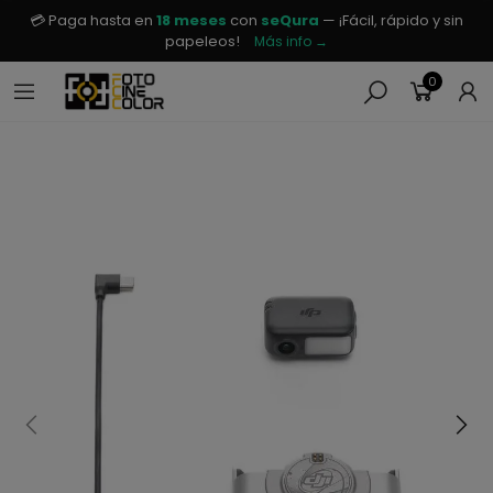
💳 Paga hasta en
18 meses
con
seQura
— ¡Fácil, rápido y sin
papeleos!
Más info →
0