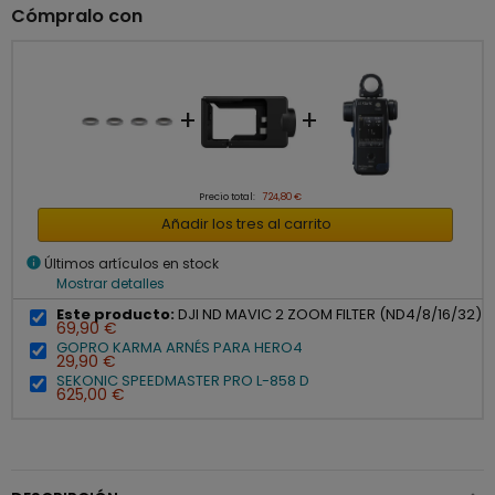
Cómpralo con
+
+
Precio total:
724,80 €
Añadir los tres al carrito
info
Últimos artículos en stock
Mostrar detalles
Este producto:
DJI ND MAVIC 2 ZOOM FILTER (ND4/8/16/32)
69,90 €
GOPRO KARMA ARNÉS PARA HERO4
29,90 €
SEKONIC SPEEDMASTER PRO L-858 D
625,00 €