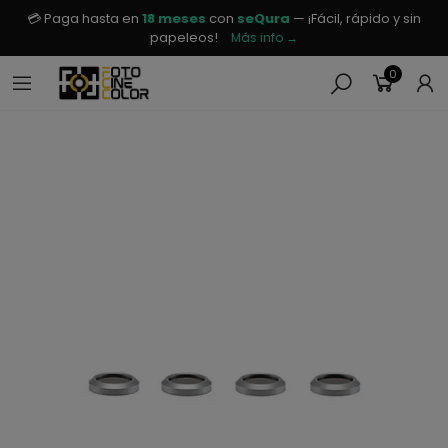
💳 Paga hasta en
18 meses
con
seQura
— ¡Fácil, rápido y sin
papeleos!
Más info →
0