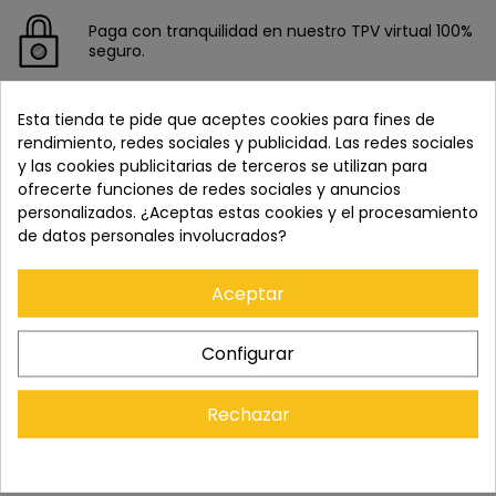
Paga con tranquilidad en nuestro TPV virtual 100%
seguro.
Esta tienda te pide que aceptes cookies para fines de
Los pedidos se entregan en un plazo de 5 a 7 días
laborables.
rendimiento, redes sociales y publicidad. Las redes sociales
y las cookies publicitarias de terceros se utilizan para
ofrecerte funciones de redes sociales y anuncios
Recuerda que tienes 15 días, desde la recepción
personalizados. ¿Aceptas estas cookies y el procesamiento
del pedido, para solicitar la devolución.
de datos personales involucrados?
Aceptar
Configurar
Rechazar