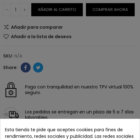
AÑADIR AL CARRITO
COMPRAR AHORA
Añadir para comparar
Añadir a la lista de deseos
SKU:
N/A
Paga con tranquilidad en nuestro TPV virtual 100%
seguro.
Los pedidos se entregan en un plazo de 5 a 7 días
laborables.
Esta tienda te pide que aceptes cookies para fines de
rendimiento, redes sociales y publicidad. Las redes sociales
Recuerda que tienes 15 días, desde la recepción