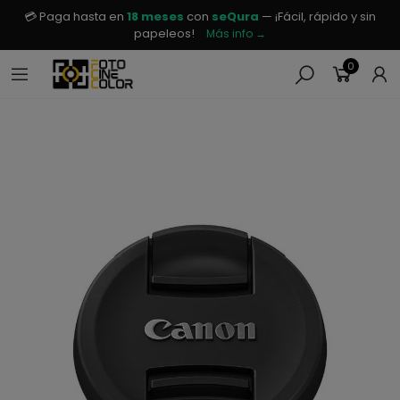
💳 Paga hasta en
18 meses
con
seQura
— ¡Fácil, rápido y sin
papeleos!
Más info →
0