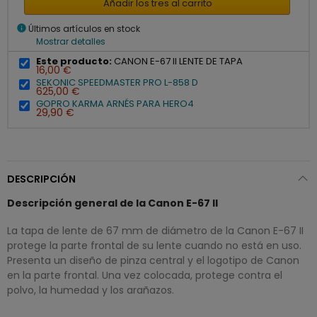
Añadir los tres al carrito
info
Últimos artículos en stock
Mostrar detalles
Este producto:
CANON E-67 II LENTE DE TAPA
16,00 €
SEKONIC SPEEDMASTER PRO L-858 D
625,00 €
GOPRO KARMA ARNÉS PARA HERO4
29,90 €
DESCRIPCIÓN
Descripción general de la Canon E-67 II
La tapa de lente de 67 mm de diámetro de la Canon E-67 II
protege la parte frontal de su lente cuando no está en uso.
Presenta un diseño de pinza central y el logotipo de Canon
en la parte frontal. Una vez colocada, protege contra el
polvo, la humedad y los arañazos.