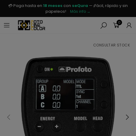
💳 Paga hasta en
18 meses
con
seQura
— ¡Fácil, rápido y sin
papeleos!
Más info →
0
CONSULTAR STOCK