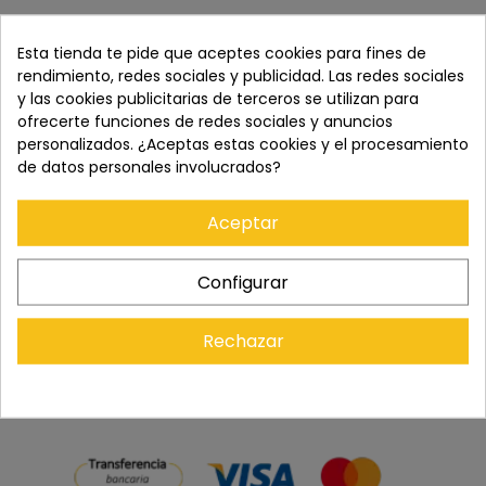
SKU:
N/A
Esta tienda te pide que aceptes cookies para fines de
rendimiento, redes sociales y publicidad. Las redes sociales
y las cookies publicitarias de terceros se utilizan para
ofrecerte funciones de redes sociales y anuncios
Paga con tranquilidad en nuestro TPV virtual 100%
personalizados. ¿Aceptas estas cookies y el procesamiento
seguro.
de datos personales involucrados?
Aceptar
Los pedidos se entregan en un plazo de 5 a 7 días
laborables.
Configurar
Recuerda que tienes 15 días, desde la recepción
del pedido, para solicitar la devolución.
Rechazar