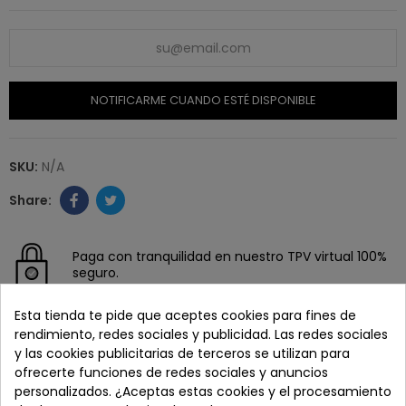
NOTIFICARME CUANDO ESTÉ DISPONIBLE
SKU:
N/A
Paga con tranquilidad en nuestro TPV virtual 100%
seguro.
Esta tienda te pide que aceptes cookies para fines de
Los pedidos se entregan en un plazo de 5 a 7 días
rendimiento, redes sociales y publicidad. Las redes sociales
laborables.
y las cookies publicitarias de terceros se utilizan para
ofrecerte funciones de redes sociales y anuncios
personalizados. ¿Aceptas estas cookies y el procesamiento
Recuerda que tienes 15 días, desde la recepción