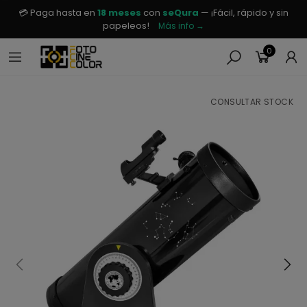
💳 Paga hasta en
18 meses
con
seQura
— ¡Fácil, rápido y sin
papeleos!
Más info →
0
CONSULTAR STOCK