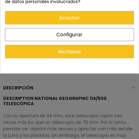
de datos personales involucrados?
del pedido, para solicitar la devolución.
Aceptar
Configurar
Rechazar
DESCRIPCIÓN
DESCRIPTION NATIONAL GEOGRAPHIC 114/500
TELESCÓPICA
Con su apertura de 114 mm, este telescopio capta tres
veces más luz que un telescopio de 76 mm. Por lo tanto,
permite ver objetos más tenues y apreciar con más detalle
la Luna y los planetas. Sin embargo, el telescopio es muy