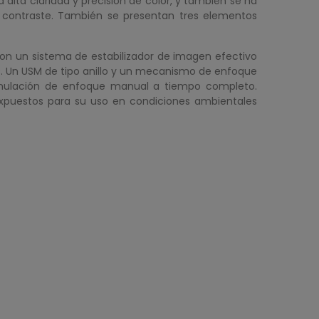
alta claridad y precisión de color, y también se ha
l contraste. También se presentan tres elementos
 un sistema de estabilizador de imagen efectivo
. Un USM de tipo anillo y un mecanismo de enfoque
 anulación de enfoque manual a tiempo completo.
expuestos para su uso en condiciones ambientales