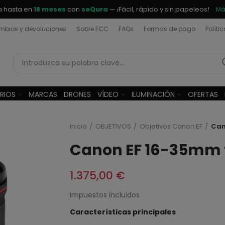
a hasta en
18 meses
con
seQura
— ¡Fácil, rápido y sin papeleos!
Má
bios y devoluciones
Sobre FCC
FAQs
Formas de pago
Políti
RIOS
MARCAS
DRONES
VÍDEO
ILUMINACIÓN
OFERTAS
Inicio
OBJETIVOS
Objetivos Canon EF
Can
Canon EF 16-35mm f
1.375,00 €
Impuestos incluidos
Características principales