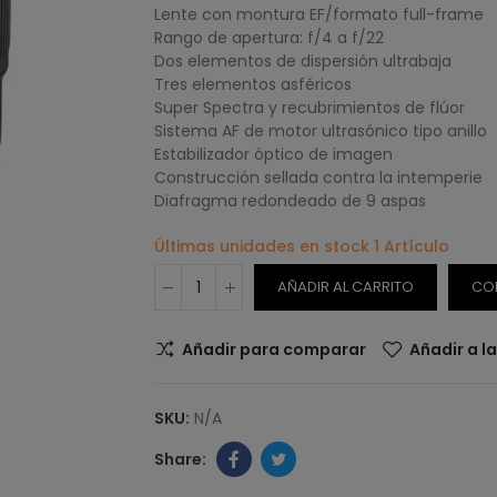
Lente con montura EF/formato full-frame
Rango de apertura: f/4 a f/22
Dos elementos de dispersión ultrabaja
Tres elementos asféricos
Super Spectra y recubrimientos de flúor
Sistema AF de motor ultrasónico tipo anillo
Estabilizador óptico de imagen
Construcción sellada contra la intemperie
Diafragma redondeado de 9 aspas
Últimas unidades en stock
1 Artículo
AÑADIR AL CARRITO
CO
Añadir para comparar
Añadir a l
SKU:
N/A