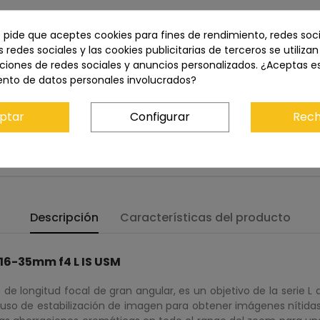
e pide que aceptes cookies para fines de rendimiento, redes soci
Precio total:
1.430,00 €
s redes sociales y las cookies publicitarias de terceros se utiliza
ñadir ambos al carrito
ciones de redes sociales y anuncios personalizados. ¿Aceptas e
ento de datos personales involucrados?
ptar
Configurar
Rech
 USM
1.375,00 €
Descripción
Características del producto
 16-35mm f4 L IS USM
o de longitud focal de gran angular, es un objetivo de la serie
 uso de estabilización de imagen para obtener imágenes nítidas.