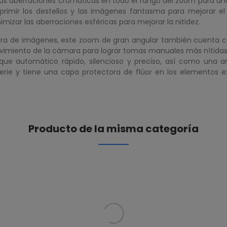
 las aberraciones cromáticas en todo el rango del zoom para una 
primir los destellos y las imágenes fantasma para mejorar e
imizar las aberraciones esféricas para mejorar la nitidez.
 de imágenes, este zoom de gran angular también cuenta con
ovimiento de la cámara para lograr tomas manuales más nítidas
que automático rápido, silencioso y preciso, así como una
perie y tiene una capa protectora de flúor en los elementos 
Producto de la misma categoría