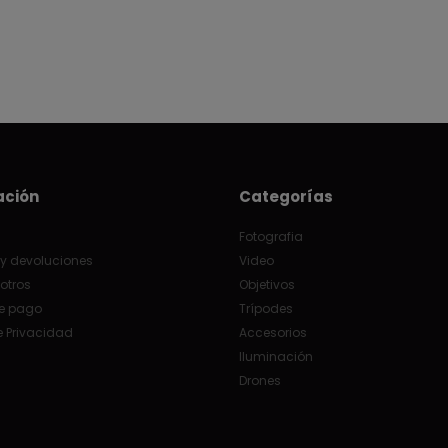
ación
Categorías
Fotografia
y devoluciones
Video
otros
Objetivos
e pago
Trípodes
e Privacidad
Accesorios
Iluminación
Drones