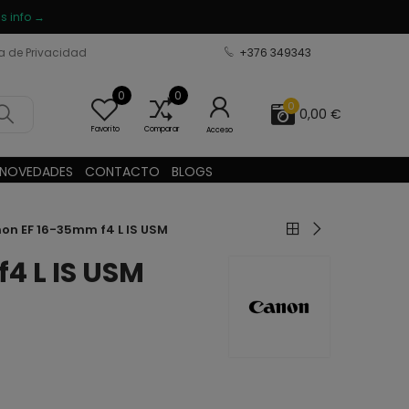
s info →
ca de Privacidad
+376 349343
0
0
0
0,00 €
Favorito
Comparar
Acceso
NOVEDADES
CONTACTO
BLOGS
on EF 16-35mm f4 L IS USM
4 L IS USM