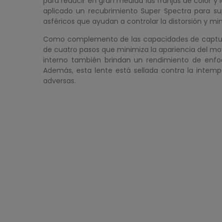
para reducir en gran medida las franjas de color y
aplicado un recubrimiento Super Spectra para su
asféricos que ayudan a controlar la distorsión y min
Como complemento de las capacidades de captura
de cuatro pasos que minimiza la apariencia del m
interno también brindan un rendimiento de enfo
Además, esta lente está sellada contra la intem
adversas.