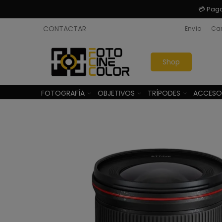
💳 Pag
CONTACTAR
Envío
Cam
Shop
FOTOGRAFÍA
OBJETIVOS
TRÍPODES
ACCESO