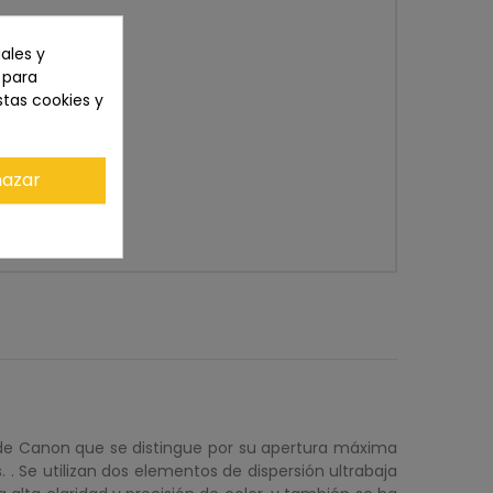
ales y
n para
stas cookies y
azar
 L de Canon que se distingue por su apertura máxima
 . Se utilizan dos elementos de dispersión ultrabaja