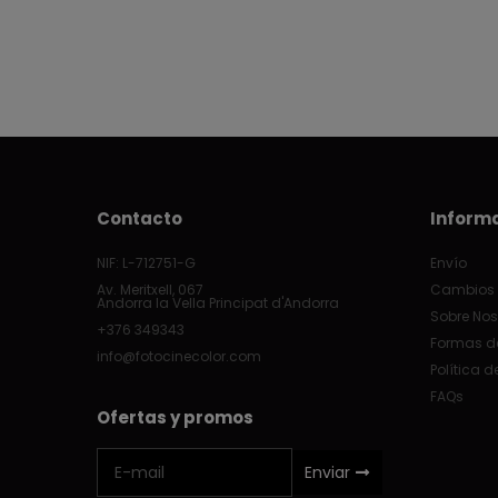
Contacto
Inform
NIF: L-712751-G
Envío
Av. Meritxell, 067
Cambios 
Andorra la Vella Principat d'Andorra
Sobre Nos
+376 349343
Formas d
info@fotocinecolor.com
Política d
FAQs
Ofertas y promos
Enviar