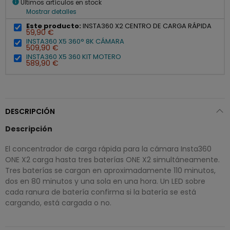
info
Últimos artículos en stock
Mostrar detalles
Este producto:
INSTA360 X2 CENTRO DE CARGA RÁPIDA
59,90 €
INSTA360 X5 360° 8K CÁMARA
509,90 €
INSTA360 X5 360 KIT MOTERO
589,90 €
DESCRIPCIÓN
Descripción
El concentrador de carga rápida para la cámara Insta360
ONE X2 carga hasta tres baterías ONE X2 simultáneamente.
Tres baterías se cargan en aproximadamente 110 minutos,
dos en 80 minutos y una sola en una hora. Un LED sobre
cada ranura de batería confirma si la batería se está
cargando, está cargada o no.