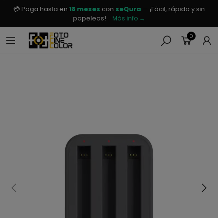
💳 Paga hasta en
18 meses
con
seQura
— ¡Fácil, rápido y sin
papeleos!
Más info →
0