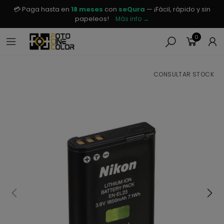
💳 Paga hasta en
18 meses
con
seQura
— ¡Fácil, rápido y sin
papeleos!
Más info →
0
CONSULTAR STOCK