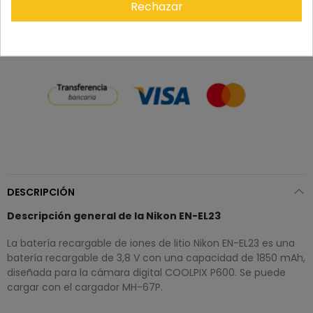
del pedido, para solicitar la devolución.
Rechazar
DESCRIPCIÓN
Descripción general de la Nikon EN-EL23
La batería recargable de iones de litio Nikon EN-EL23 es una
batería recargable de 3,8 V con una capacidad de 1850 mAh,
diseñada para la cámara digital COOLPIX P600. Se puede
cargar con el cargador MH-67P.