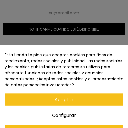
NOTIFICARME CUANDO ESTÉ DISPONIBLE
SKU:
N/A
Esta tienda te pide que aceptes cookies para fines de
rendimiento, redes sociales y publicidad. Las redes sociales
y las cookies publicitarias de terceros se utilizan para
ofrecerte funciones de redes sociales y anuncios
personalizados. ¿Aceptas estas cookies y el procesamiento
Paga con tranquilidad en nuestro TPV virtual 100%
seguro.
de datos personales involucrados?
Aceptar
Los pedidos se entregan en un plazo de 5 a 7 días
laborables.
Configurar
Recuerda que tienes 15 días, desde la recepción