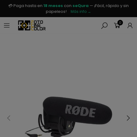
💳 Paga hasta en
18 meses
con
seQura
— ¡Fácil, rápido y sin
papeleos!
Más info →
0