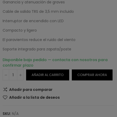
Ganancia y atenuación de graves
Cable de salida TRS de 3,5 mm incluido
Interruptor de encendido con LED
Compacto y ligero
El paravientos reduce el ruido del viento
Soporte integrado para zapata/poste
Disponible bajo pedido — contacta con nosotros para
confirmar plazo
AÑADIR AL CARRITO
COMPRAR AHORA
Añadir para comparar
Añadir a la lista de deseos
SKU:
N/A