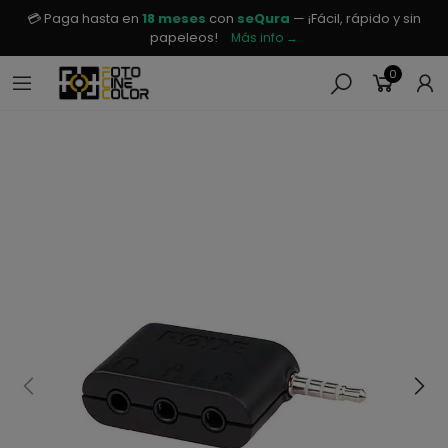
💳 Paga hasta en
18 meses
con
seQura
— ¡Fácil, rápido y sin
papeleos!
Más info →
0