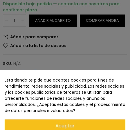
Disponible bajo pedido — contacta con nosotros para
confirmar plazo
AÑADIR AL CARRITO
COMPRAR AHORA
Añadir para comparar
Añadir a la lista de deseos
SKU:
N/A
Esta tienda te pide que aceptes cookies para fines de
rendimiento, redes sociales y publicidad. Las redes sociales
y las cookies publicitarias de terceros se utilizan para
Paga con tranquilidad en nuestro TPV virtual 100%
seguro.
ofrecerte funciones de redes sociales y anuncios
personalizados. ¿Aceptas estas cookies y el procesamiento
de datos personales involucrados?
Los pedidos se entregan en un plazo de 5 a 7 días
laborables.
Aceptar