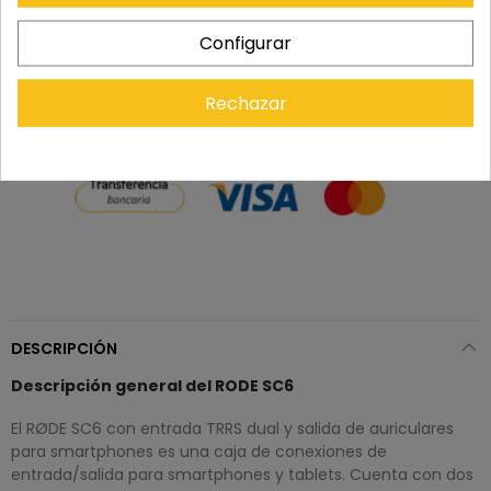
Recuerda que tienes 15 días, desde la recepción
Configurar
del pedido, para solicitar la devolución.
Rechazar
DESCRIPCIÓN
Descripción general del RODE SC6
El RØDE SC6 con entrada TRRS dual y salida de auriculares
para smartphones es una caja de conexiones de
entrada/salida para smartphones y tablets. Cuenta con dos