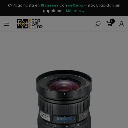
💳 Paga hasta en
18 meses
con
seQura
— ¡Fácil, rápido y sin
papeleos!
Más info →
0