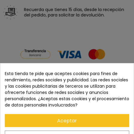
Recuerda que tienes 15 días, desde la recepción
del pedido, para solicitar la devolución.
Esta tienda te pide que aceptes cookies para fines de
rendimiento, redes sociales y publicidad. Las redes sociales
y las cookies publicitarias de terceros se utilizan para
Cómpralo con
ofrecerte funciones de redes sociales y anuncios
personalizados. ¿Aceptas estas cookies y el procesamiento
de datos personales involucrados?
+
+
Aceptar