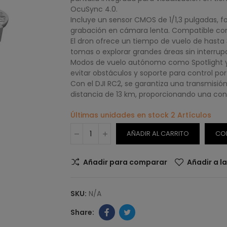
OcuSync 4.0.
Incluye un sensor CMOS de 1/1,3 pulgadas, f
grabación en cámara lenta. Compatible con D
El dron ofrece un tiempo de vuelo de hasta 
tomas o explorar grandes áreas sin interrup
Modos de vuelo autónomo como Spotlight y 
evitar obstáculos y soporte para control po
Con el DJI RC2, se garantiza una transmisió
distancia de 13 km, proporcionando una co
Últimas unidades en stock
2 Artículos
AÑADIR AL CARRITO
CO
Añadir para comparar
Añadir a l
SKU:
N/A