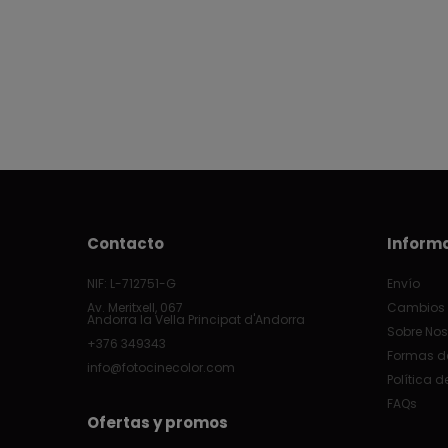
Contacto
Inform
NIF: L-712751-G
Envío
Av. Meritxell, 067
Cambios 
Andorra la Vella Principat d'Andorra
Sobre Nos
+376 349343
Formas d
info@fotocinecolor.com
Política d
FAQs
Ofertas y promos