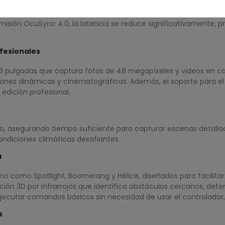
 con controles precisos y una pantalla integrada que permite u
smisión OcuSync 4.0, la latencia se reduce significativamente, p
fesionales
/1,3 pulgadas que captura fotos de 48 megapíxeles y videos en 
iones dinámicas y cinematográficas. Además, el soporte para el 
edición profesional.
o, asegurando tiempo suficiente para capturar escenas detallada
ondiciones climáticas desafiantes.
a
omo como Spotlight, Boomerang y Hélice, diseñados para facilita
ón 3D por infrarrojos que identifica obstáculos cercanos, det
e ejecutar comandos básicos sin necesidad de usar el controlado
a