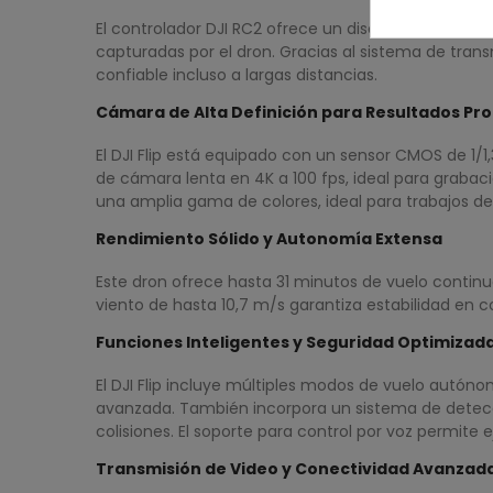
El controlador DJI RC2 ofrece un diseño ergonómico
capturadas por el dron. Gracias al sistema de tran
confiable incluso a largas distancias.
Cámara de Alta Definición para Resultados Pro
El DJI Flip está equipado con un sensor CMOS de 1
de cámara lenta en 4K a 100 fps, ideal para grabac
una amplia gama de colores, ideal para trabajos de 
Rendimiento Sólido y Autonomía Extensa
Este dron ofrece hasta 31 minutos de vuelo continu
viento de hasta 10,7 m/s garantiza estabilidad en c
Funciones Inteligentes y Seguridad Optimizad
El DJI Flip incluye múltiples modos de vuelo autón
avanzada. También incorpora un sistema de detecci
colisiones. El soporte para control por voz permit
Transmisión de Video y Conectividad Avanzad