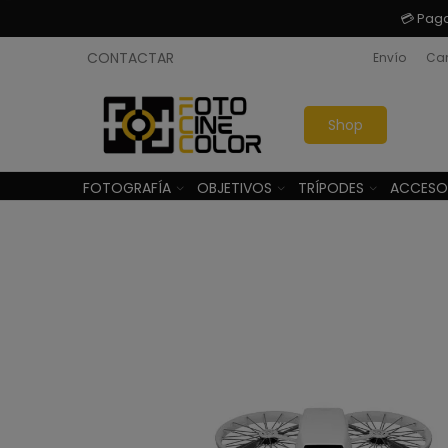
💳 Pag
CONTACTAR
Envío
Cam
Shop
FOTOGRAFÍA
OBJETIVOS
TRÍPODES
ACCESO