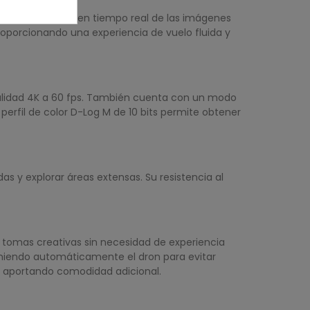
na visualización en tiempo real de las imágenes
roporcionando una experiencia de vuelo fluida y
calidad 4K a 60 fps. También cuenta con un modo
perfil de color D-Log M de 10 bits permite obtener
s y explorar áreas extensas. Su resistencia al
r tomas creativas sin necesidad de experiencia
eniendo automáticamente el dron para evitar
r, aportando comodidad adicional.