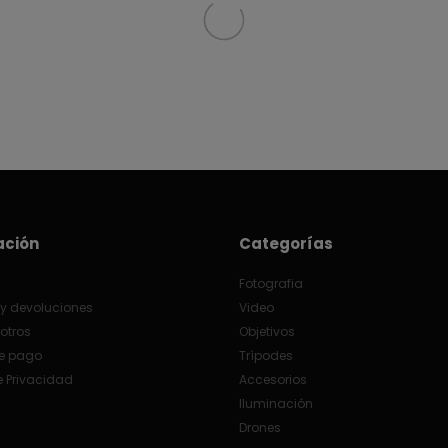
ación
Categorías
Fotografia
y devoluciones
Video
otros
Objetivos
e pago
Trípodes
e Privacidad
Accesorios
Iluminación
Drones