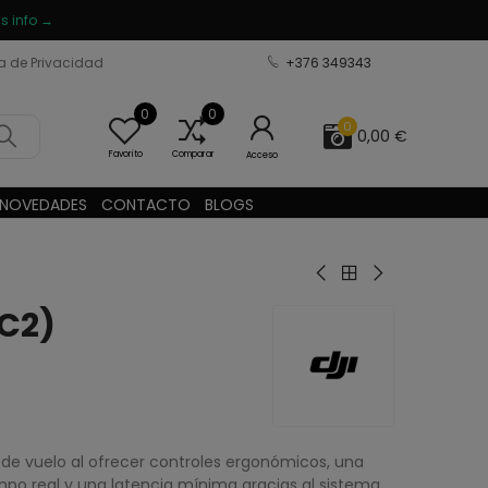
s info →
ca de Privacidad
+376 349343
0
0
0
0,00 €
Favorito
Comparar
Acceso
NOVEDADES
CONTACTO
BLOGS
RC2)
a de vuelo al ofrecer controles ergonómicos, una
empo real y una latencia mínima gracias al sistema