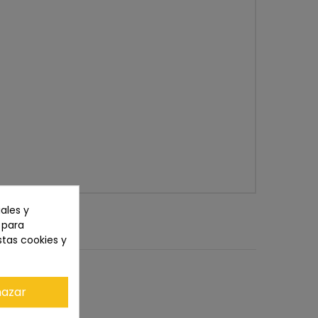
ales y
n para
stas cookies y
azar