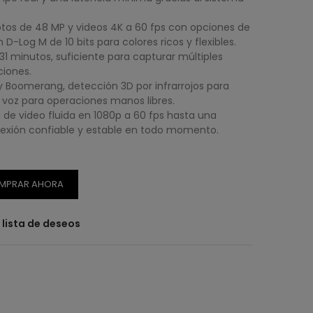
otos de 48 MP y videos 4K a 60 fps con opciones de
-Log M de 10 bits para colores ricos y flexibles.
31 minutos, suficiente para capturar múltiples
ciones.
Boomerang, detección 3D por infrarrojos para
r voz para operaciones manos libres.
n de video fluida en 1080p a 60 fps hasta una
nexión confiable y estable en todo momento.
MPRAR AHORA
a lista de deseos