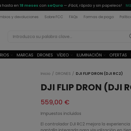
a hasta en
18 meses
con
seQura
— ¡Fácil, rápido y sin papeleos!
Má
bios y devoluciones
Sobre FCC
FAQs
Formas de pago
Políti
RIOS
MARCAS
DRONES
VÍDEO
ILUMINACIÓN
OFERTAS
Inicio
DRONES
DJI FLIP DRON (DJI RC2)
DJI FLIP DRON (DJI 
559,00 €
Impuestos incluidos
El controlador DJI RC2 mejora la experienci
pantalla integrada para visualización en ti