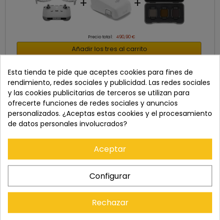
+
+
Precio total:
490,90 €
Añadir los tres al carrito
info
Últimos artículos en stock
Esta tienda te pide que aceptes cookies para fines de
Mostrar detalles
rendimiento, redes sociales y publicidad. Las redes sociales
Este producto:
DJI FLIP DRON (DJI RC-N3)
y las cookies publicitarias de terceros se utilizan para
379,00 €
ofrecerte funciones de redes sociales y anuncios
DJI FLIP INTELLIGENT FLIGHT BATERÍA
62,90 €
personalizados. ¿Aceptas estas cookies y el procesamiento
DJI FLIP ND FILTER SET (ND16/64/256)
de datos personales involucrados?
49,00 €
Aceptar
DESCRIPCIÓN
Configurar
Descripción Detallada del DJI Flip
Rechazar
Diseño Compacto y Portátil