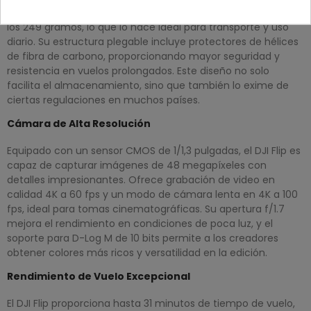
El DJI Flip destaca por su diseño ligero, con un peso inferior a
los 249 gramos, lo que lo hace ideal para transporte y uso
diario. Su estructura plegable incluye protectores de hélices
de fibra de carbono, proporcionando mayor seguridad y
resistencia en vuelos prolongados. Este diseño no solo
facilita el almacenamiento, sino que también lo exime de
ciertas regulaciones en muchos países.
Cámara de Alta Resolución
Equipado con un sensor CMOS de 1/1,3 pulgadas, el DJI Flip es
capaz de capturar imágenes de 48 megapíxeles con
detalles impresionantes. Ofrece grabación de video en
calidad 4K a 60 fps y un modo de cámara lenta en 4K a 100
fps, ideal para tomas cinematográficas. Su apertura f/1.7
mejora el rendimiento en condiciones de poca luz, y el
soporte para D-Log M de 10 bits permite a los creadores
obtener colores más ricos y versatilidad en la edición.
Rendimiento de Vuelo Excepcional
El DJI Flip proporciona hasta 31 minutos de tiempo de vuelo,