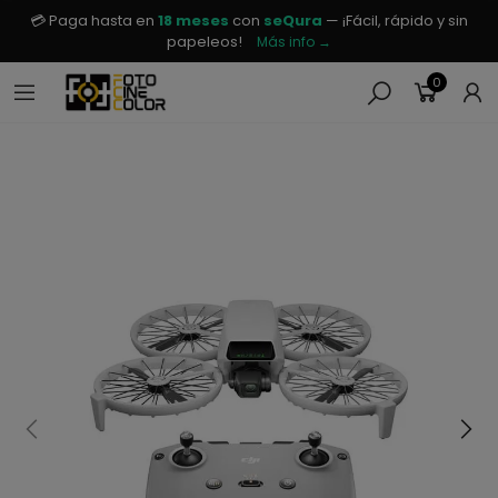
💳 Paga hasta en
18 meses
con
seQura
— ¡Fácil, rápido y sin
papeleos!
Más info →
0