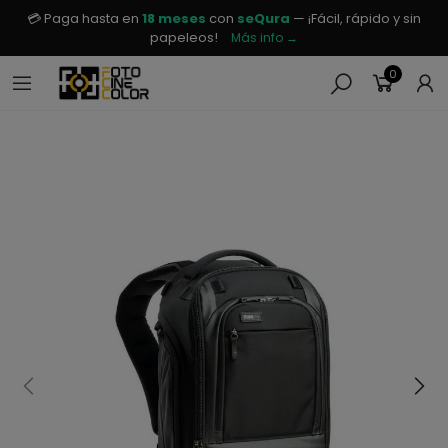
💳 Paga hasta en
18 meses
con
seQura
— ¡Fácil, rápido y sin
papeleos!
Más info →
0