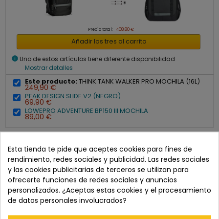
Precio total:
408,80 €
Añadir los tres al carrito
info
Uno de estos artículos tiene diferente disponibilidad
Mostrar detalles
Este producto:
THINK TANK WALKER PRO MOCHILA (16L)
249,90 €
PEAK DESIGN SLIDE V2 (NEGRO)
69,90 €
LOWEPRO ADVENTURE BP150 III MOCHILA
89,00 €
Esta tienda te pide que aceptes cookies para fines de
rendimiento, redes sociales y publicidad. Las redes sociales
DESCRIPCIÓN
y las cookies publicitarias de terceros se utilizan para
Descripción general de Think Tank Photo Walker Pro
ofrecerte funciones de redes sociales y anuncios
personalizados. ¿Aceptas estas cookies y el procesamiento
Lleva y protege tu equipo fotográfico con la mochila Walker
de datos personales involucrados?
Pro de 16 L de Think Tank Photo. Esta mochila está diseñada
para dos cámaras réflex digitales estándar con objetivos