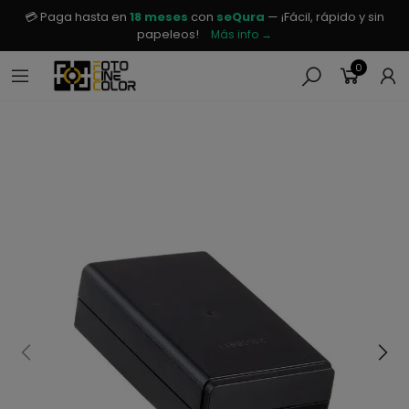
💳 Paga hasta en
18 meses
con
seQura
— ¡Fácil, rápido y sin
papeleos!
Más info →
0