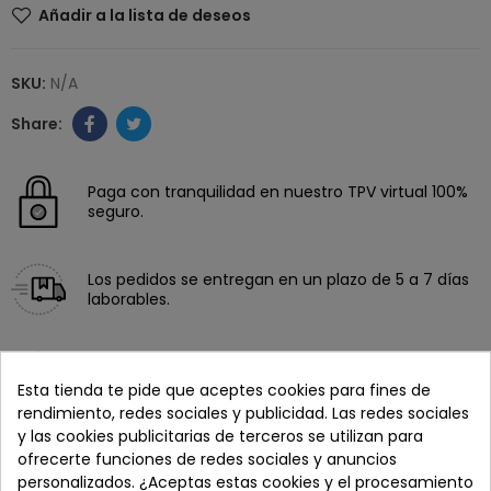
Añadir a la lista de deseos
SKU:
N/A
Paga con tranquilidad en nuestro TPV virtual 100%
seguro.
Los pedidos se entregan en un plazo de 5 a 7 días
laborables.
Recuerda que tienes 15 días, desde la recepción
del pedido, para solicitar la devolución.
Esta tienda te pide que aceptes cookies para fines de
rendimiento, redes sociales y publicidad. Las redes sociales
y las cookies publicitarias de terceros se utilizan para
ofrecerte funciones de redes sociales y anuncios
personalizados. ¿Aceptas estas cookies y el procesamiento