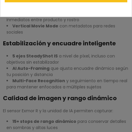
Modos
S-Log3
,
S-Gamut3
y
S-Cinetone
, más soporte
de LUTs de usuario
Product Showcase Setting
para cambios de foco
inmediatos entre producto y rostro
Vertical Movie Mode
con metadatos para redes
sociales
Estabilización y encuadre inteligente
5 ejes SteadyShot IS
a nivel de píxel, incluso con
objetivos sin estabilizador
AI Auto-Framing
que ajusta encuadre dinámico según
tu posición y distancia
Multi-Face Recognition
y seguimiento en tiempo real
para mantener enfocados a múltiples sujetos
Calidad de imagen y rango dinámico
El sensor Exmor R y la unidad de IA permiten capturar:
15+ stops de rango dinámico
para conservar detalles
en sombras y altas luces