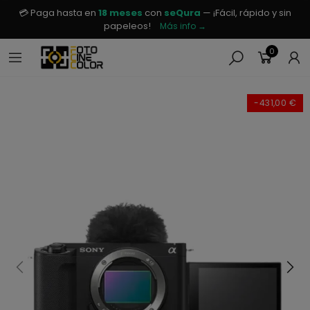
💳 Paga hasta en
18 meses
con
seQura
— ¡Fácil, rápido y sin
papeleos!
Más info →
0
-431,00 €