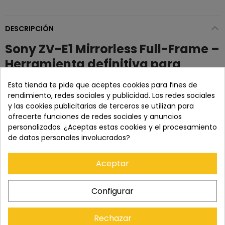
DESCRIPCIÓN
Sony ZV-E1 Mirrorless Full-Frame –
Herramienta definitiva para
creadores
Esta tienda te pide que aceptes cookies para fines de
rendimiento, redes sociales y publicidad. Las redes sociales
La
Sony ZV-E1
está diseñada para content creators
y las cookies publicitarias de terceros se utilizan para
exigentes que buscan calidad cinematográfica y
ofrecerte funciones de redes sociales y anuncios
portabilidad. Con un sensor full-frame de
12 MP Exmor R BSI
personalizados. ¿Aceptas estas cookies y el procesamiento
CMOS
y el procesador
BIONZ XR
potenciado por IA, ofrece
de datos personales involucrados?
un aspecto de cine en un cuerpo ultracompacto y
resistente al polvo y la humedad.
Aceptar
Vídeo profesional sin límites
Configurar
UHD 4K hasta 120 fps
y Full HD 240 fps con muestreo
completo de píxeles
10 bit 4:2:2
interno para gradación precisa de color
Rechazar