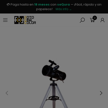
💳 Paga hasta en
18 meses
con
seQura
— ¡Fácil, rápido y sin
papeleos!
Más info →
0