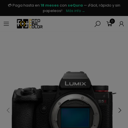
💳 Paga hasta en
18 meses
con
seQura
— ¡Fácil, rápido y sin
papeleos!
Más info →
0