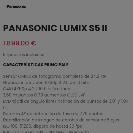
PANASONIC LUMIX S5 II
1.899,00 €
Impuestos incluidos
CARACTERÍSTICAS PRINCIPALE
Sensor CMOS de fotograma completo de 24,2 MP
Grabación de video 6K30p 4:2:0 de 10 bits
C4K/4K60p 4:2:2 10 bits Ilimitado
3,68 m puntos 0,78 aumentos OLED LVF
LCD táctil de ángulo libre/inclinación de puntos de 3,0" y 1,84
m
Sistema AF de detección de fase de 779 puntos
Estabilización de imagen de cambio de sensor de 5 ejes
ISO 100-51200, disparo de hasta 30 fps
Ranuras duales UHS-II SD; WiFi y Bluetooth