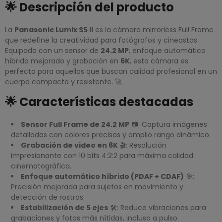
🌟 Descripción del producto
La
Panasonic Lumix S5 II
es la cámara mirrorless Full Frame
que redefine la creatividad para fotógrafos y cineastas.
Equipada con un sensor de
24.2 MP
, enfoque automático
híbrido mejorado y grabación en
6K
, esta cámara es
perfecta para aquellos que buscan calidad profesional en un
cuerpo compacto y resistente. 🚀
🌟 Características destacadas
Sensor Full Frame de 24.2 MP
📷: Captura imágenes
detalladas con colores precisos y amplio rango dinámico.
Grabación de video en 6K
🎬: Resolución
impresionante con 10 bits 4:2:2 para máxima calidad
cinematográfica.
Enfoque automático híbrido (PDAF + CDAF)
🎯:
Precisión mejorada para sujetos en movimiento y
detección de rostros.
Estabilización de 5 ejes
🛠️: Reduce vibraciones para
grabaciones y fotos más nítidas, incluso a pulso.