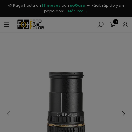
💳 Paga hasta en
18 meses
con
seQura
— ¡Fácil, rápido y sin
papeleos!
Más info →
0