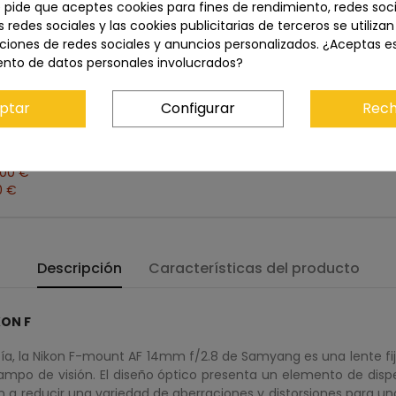
e pide que aceptes cookies para fines de rendimiento, redes soci
s redes sociales y las cookies publicitarias de terceros se utiliza
Precio total:
1.677,00 €
ciones de redes sociales y anuncios personalizados. ¿Aceptas e
Añadir los tres al carrito
ento de datos personales involucrados?
ptar
Configurar
Rech
KON F
579,00 €
,00 €
0 €
Descripción
Características del producto
KON F
ía, la Nikon F-mount AF 14mm f/2.8 de Samyang es una lente fija 
po de visión. El diseño óptico presenta un elemento de disper
 a reducir una variedad de aberraciones y distorsiones para un