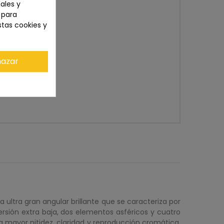
ales y
n para
stas cookies y
azar
ultra gran angular brillante que se caracteriza por
sión extra baja, dos elementos asféricos y cuatro
a mayor nitidez, claridad y reproducción cromática.