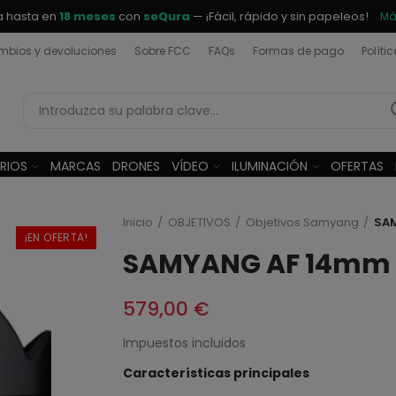
a hasta en
18 meses
con
seQura
— ¡Fácil, rápido y sin papeleos!
Má
bios y devoluciones
Sobre FCC
FAQs
Formas de pago
Políti
RIOS
MARCAS
DRONES
VÍDEO
ILUMINACIÓN
OFERTAS
Inicio
OBJETIVOS
Objetivos Samyang
SAM
¡EN OFERTA!
SAMYANG AF 14mm f
579,00 €
Impuestos incluidos
Características principales