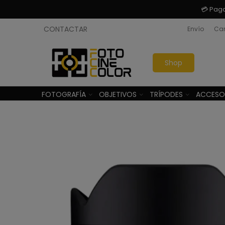
💳 Pag
CONTACTAR
Envío
Cam
Shop
FOTOGRAFÍA
OBJETIVOS
TRÍPODES
ACCESO