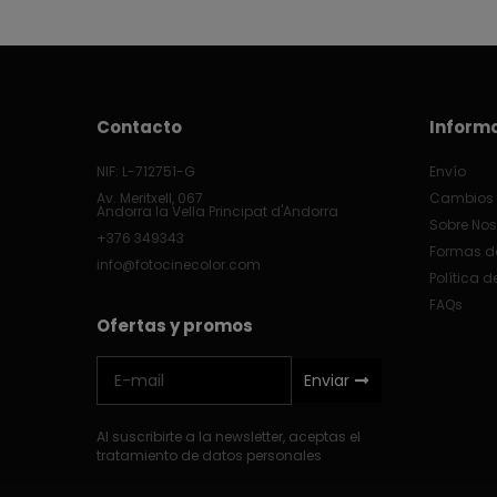
Contacto
Inform
NIF: L-712751-G
Envío
Av. Meritxell, 067
Cambios 
Andorra la Vella Principat d'Andorra
Sobre Nos
+376 349343
Formas d
info@fotocinecolor.com
Política d
FAQs
Ofertas y promos
Enviar
Al suscribirte a la newsletter, aceptas el
tratamiento de datos personales