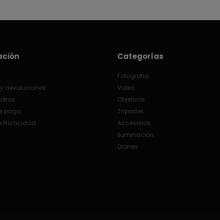
ación
Categorías
Fotografia
y devoluciones
Video
otros
Objetivos
e pago
Trípodes
e Privacidad
Accesorios
Iluminación
Drones