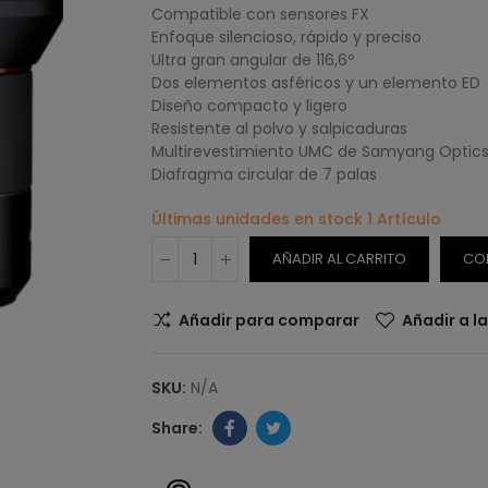
Compatible con sensores FX
Enfoque silencioso, rápido y preciso
Ultra gran angular de 116,6º
Dos elementos asféricos y un elemento ED
Diseño compacto y ligero
Resistente al polvo y salpicaduras
Multirevestimiento UMC de Samyang Optic
Diafragma circular de 7 palas
Últimas unidades en stock
1 Artículo
AÑADIR AL CARRITO
CO
Añadir para comparar
Añadir a l
SKU:
N/A