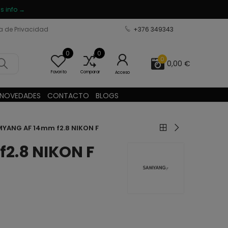
s info →
ca de Privacidad
+376 349343
0
0
0
0,00 €
Favorito
Comparar
Acceso
NOVEDADES
CONTACTO
BLOGS
YANG AF 14mm f2.8 NIKON F
2.8 NIKON F