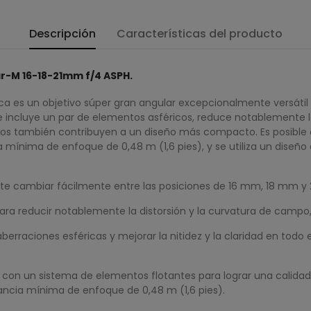
Descripción
Características del producto
ar-M 16-18-21mm f/4 ASPH.
ica es un objetivo súper gran angular excepcionalmente versátil 
ue incluye un par de elementos asféricos, reduce notablemente l
ricos también contribuyen a un diseño más compacto. Es posible 
ínima de enfoque de 0,48 m (1,6 pies), y se utiliza un diseño
mite cambiar fácilmente entre las posiciones de 16 mm, 18 mm y 
ara reducir notablemente la distorsión y la curvatura de campo, i
berraciones esféricas y mejorar la nitidez y la claridad en todo
o con un sistema de elementos flotantes para lograr una calid
tancia mínima de enfoque de 0,48 m (1,6 pies).