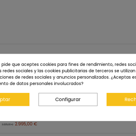
e pide que aceptes cookies para fines de rendimiento, redes soci
Precio total:
10.419,00 €
s redes sociales y las cookies publicitarias de terceros se utiliza
Añadir los tres al carrito
ciones de redes sociales y anuncios personalizados. ¿Aceptas e
ento de datos personales involucrados?
ptar
Configurar
Rech
21MM F/4 ASPH
5.099,00 €
5.395,00 €
,00 €
2.995,00 €
3.335,00 €