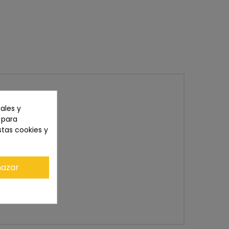
ales y
n para
stas cookies y
azar