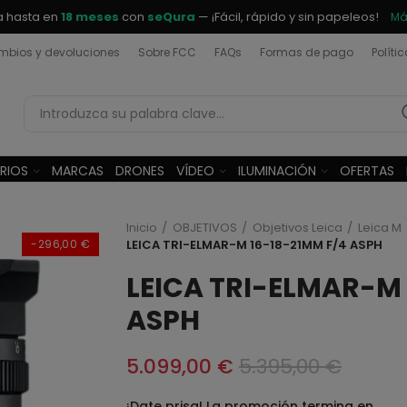
a hasta en
18 meses
con
seQura
— ¡Fácil, rápido y sin papeleos!
Má
bios y devoluciones
Sobre FCC
FAQs
Formas de pago
Políti
RIOS
MARCAS
DRONES
VÍDEO
ILUMINACIÓN
OFERTAS
Inicio
OBJETIVOS
Objetivos Leica
Leica M
-296,00 €
LEICA TRI-ELMAR-M 16-18-21MM F/4 ASPH
LEICA TRI-ELMAR-M 
ASPH
5.099,00 €
5.395,00 €
¡Date prisa! La promoción termina en