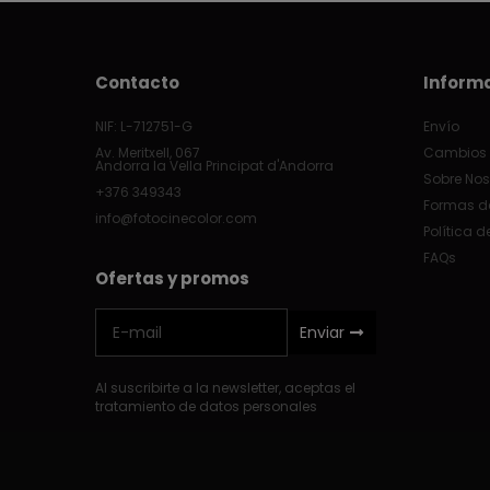
Contacto
Inform
NIF: L-712751-G
Envío
Av. Meritxell, 067
Cambios 
Andorra la Vella Principat d'Andorra
Sobre Nos
+376 349343
Formas d
info@fotocinecolor.com
Política d
FAQs
Ofertas y promos
Enviar
Al suscribirte a la newsletter, aceptas el
tratamiento de datos personales