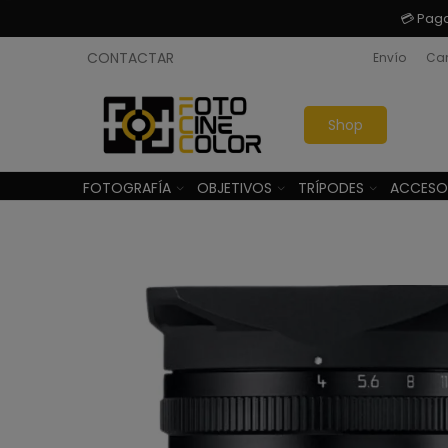
💳 Pag
CONTACTAR
Envío
Cam
Shop
FOTOGRAFÍA
OBJETIVOS
TRÍPODES
ACCESO