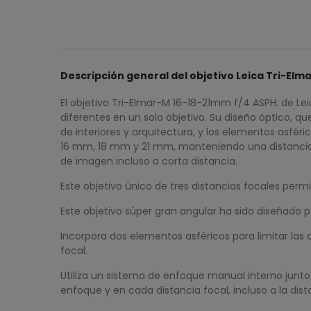
Descripción general del objetivo Leica Tri-Elm
El objetivo Tri-Elmar-M 16-18-21mm f/4 ASPH. de Le
diferentes en un solo objetivo. Su diseño óptico, q
de interiores y arquitectura, y los elementos asfé
16 mm, 18 mm y 21 mm, manteniendo una distancia m
de imagen incluso a corta distancia.
Este objetivo único de tres distancias focales per
Este objetivo súper gran angular ha sido diseñado p
Incorpora dos elementos asféricos para limitar las a
focal.
Utiliza un sistema de enfoque manual interno junt
enfoque y en cada distancia focal, incluso a la dis