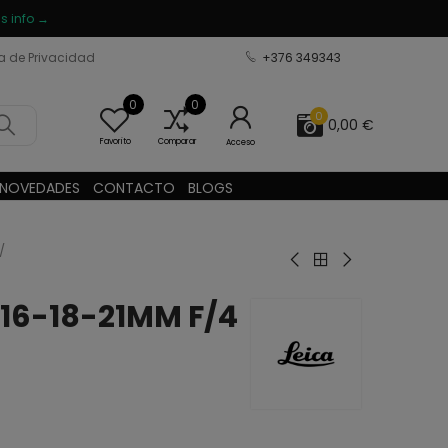
s info →
ca de Privacidad
+376 349343
0
0
0
0,00 €
Favorito
Comparar
Acceso
NOVEDADES
CONTACTO
BLOGS
16-18-21MM F/4