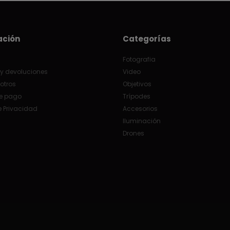
ación
Categorías
Fotografia
y devoluciones
Video
otros
Objetivos
e pago
Trípodes
e Privacidad
Accesorios
Iluminación
Drones